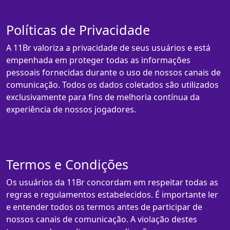
Políticas de Privacidade
A 11Br valoriza a privacidade de seus usuários e está
empenhada em proteger todas as informações
pessoais fornecidas durante o uso de nossos canais de
comunicação. Todos os dados coletados são utilizados
exclusivamente para fins de melhoria contínua da
experiência de nossos jogadores.
Termos e Condições
Os usuários da 11Br concordam em respeitar todas as
regras e regulamentos estabelecidos. É importante ler
e entender todos os termos antes de participar de
nossos canais de comunicação. A violação destes