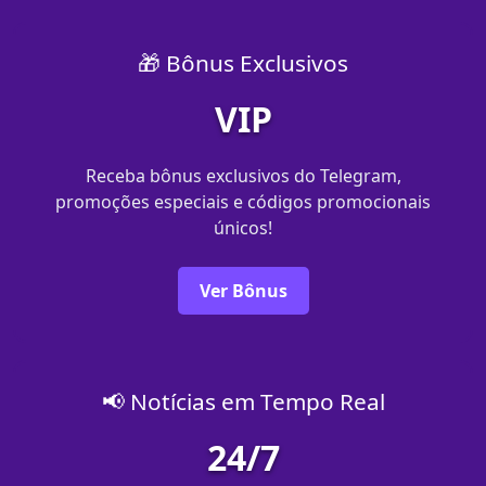
🎁 Bônus Exclusivos
VIP
Receba bônus exclusivos do Telegram,
promoções especiais e códigos promocionais
únicos!
Ver Bônus
📢 Notícias em Tempo Real
24/7