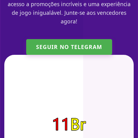
acesso a promoções incríveis e uma experiência
de jogo inigualável. Junte-se aos vencedores
agora!
SEGUIR NO TELEGRAM