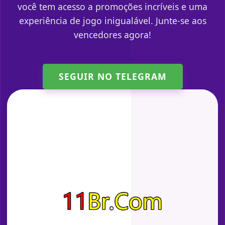
você tem acesso a promoções incríveis e uma
experiência de jogo inigualável. Junte-se aos
vencedores agora!
SEGUIR NO TELEGRAM