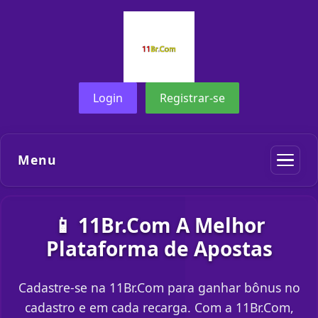
Login
Registrar-se
Menu
📱 11Br.Com A Melhor
Plataforma de Apostas
Cadastre-se na 11Br.Com para ganhar bônus no
cadastro e em cada recarga. Com a 11Br.Com,