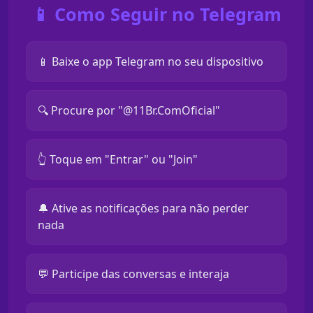
📱 Como Seguir no Telegram
📱 Baixe o app Telegram no seu dispositivo
🔍 Procure por "@11Br.ComOficial"
👆 Toque em "Entrar" ou "Join"
🔔 Ative as notificações para não perder
nada
💬 Participe das conversas e interaja