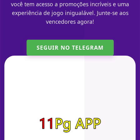
você tem acesso a promoções incríveis e uma
experiência de jogo inigualável. Junte-se aos
vencedores agora!
SEGUIR NO TELEGRAM