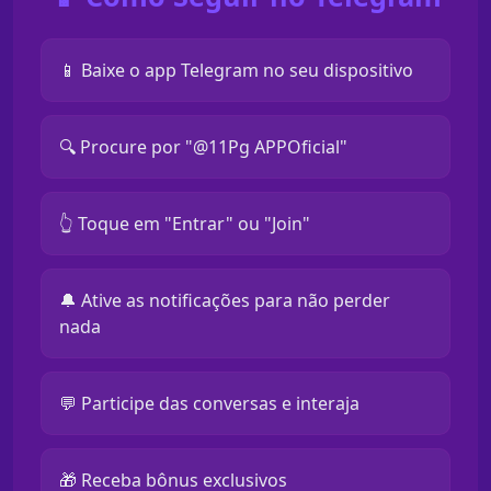
📱 Baixe o app Telegram no seu dispositivo
🔍 Procure por "@11Pg APPOficial"
👆 Toque em "Entrar" ou "Join"
🔔 Ative as notificações para não perder
nada
💬 Participe das conversas e interaja
🎁 Receba bônus exclusivos