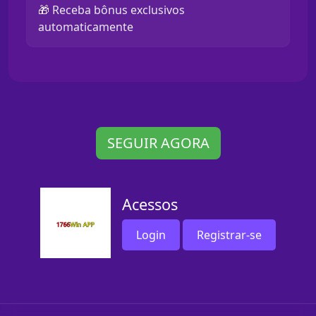
🎁 Receba bônus exclusivos
automaticamente
SEGUIR AGORA
Acessos
Login
Registrar-se