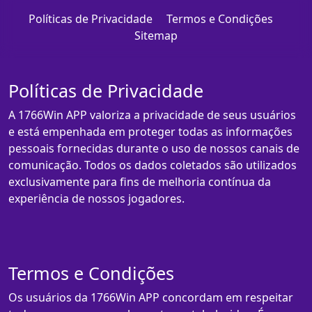
Políticas de Privacidade
Termos e Condições
Sitemap
Políticas de Privacidade
A 1766Win APP valoriza a privacidade de seus usuários
e está empenhada em proteger todas as informações
pessoais fornecidas durante o uso de nossos canais de
comunicação. Todos os dados coletados são utilizados
exclusivamente para fins de melhoria contínua da
experiência de nossos jogadores.
Termos e Condições
Os usuários da 1766Win APP concordam em respeitar