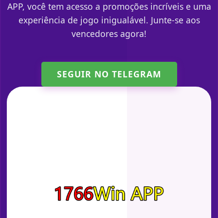
APP, você tem acesso a promoções incríveis e uma
experiência de jogo inigualável. Junte-se aos
vencedores agora!
SEGUIR NO TELEGRAM