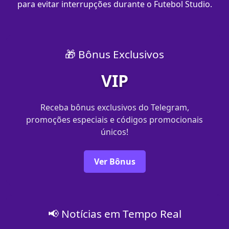
para evitar interrupções durante o Futebol Studio.
🎁 Bônus Exclusivos
VIP
Receba bônus exclusivos do Telegram,
promoções especiais e códigos promocionais
únicos!
Ver Bônus
📢 Notícias em Tempo Real