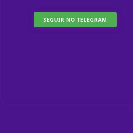
SEGUIR NO TELEGRAM