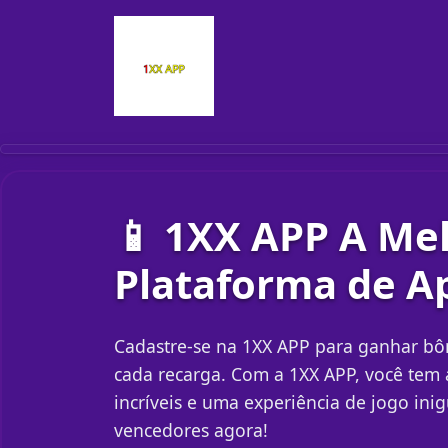
📱 1XX APP A Me
Plataforma de A
Cadastre-se na 1XX APP para ganhar bô
cada recarga. Com a 1XX APP, você tem
incríveis e uma experiência de jogo inig
vencedores agora!