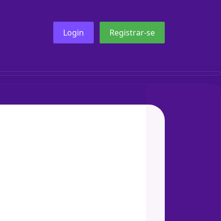
Login
Registrar-se