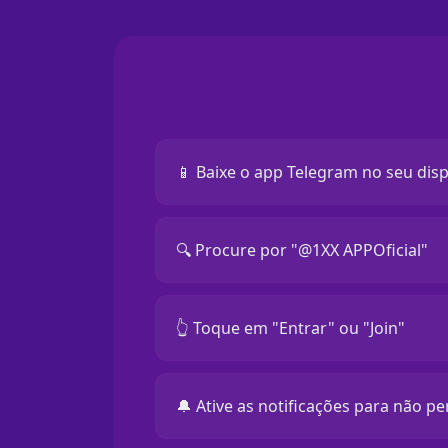
📱 Baixe o app Telegram no seu disp
🔍 Procure por "@1XX APPOficial"
👆 Toque em "Entrar" ou "Join"
🔔 Ative as notificações para não p