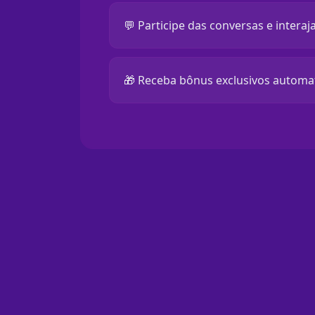
💬 Participe das conversas e interaj
🎁 Receba bônus exclusivos autom