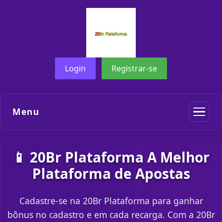
Login
Registrar-se
Menu
📱 20Br Plataforma A Melhor
Plataforma de Apostas
Cadastre-se na 20Br Plataforma para ganhar
bônus no cadastro e em cada recarga. Com a 20Br