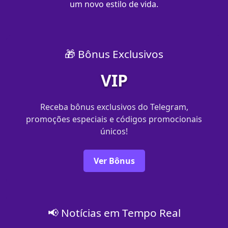
um novo estilo de vida.
🎁 Bônus Exclusivos
VIP
Receba bônus exclusivos do Telegram,
promoções especiais e códigos promocionais
únicos!
Ver Bônus
📢 Notícias em Tempo Real