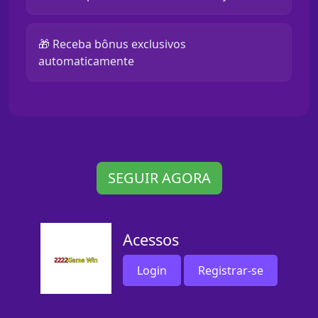
🎁 Receba bônus exclusivos
automaticamente
SEGUIR AGORA
Acessos
Login
Registrar-se