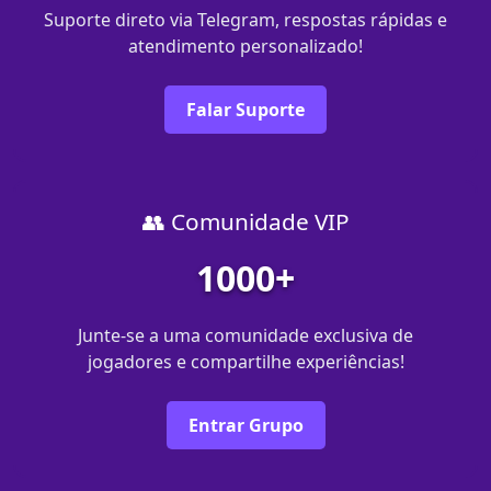
Suporte direto via Telegram, respostas rápidas e
atendimento personalizado!
Falar Suporte
👥 Comunidade VIP
1000+
Junte-se a uma comunidade exclusiva de
jogadores e compartilhe experiências!
Entrar Grupo