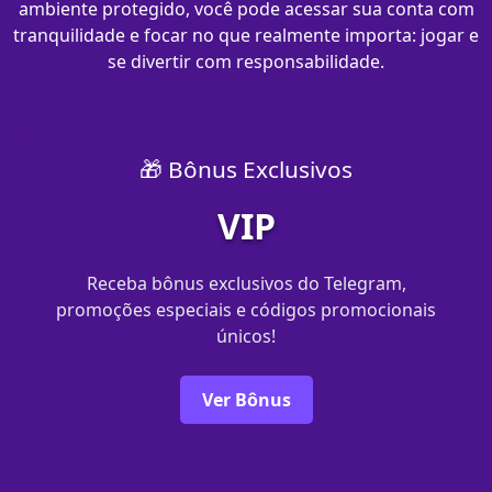
ambiente protegido, você pode acessar sua conta com
tranquilidade e focar no que realmente importa: jogar e
se divertir com responsabilidade.
🎁 Bônus Exclusivos
VIP
Receba bônus exclusivos do Telegram,
promoções especiais e códigos promocionais
únicos!
Ver Bônus