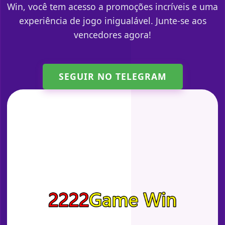
Win, você tem acesso a promoções incríveis e uma
experiência de jogo inigualável. Junte-se aos
vencedores agora!
SEGUIR NO TELEGRAM