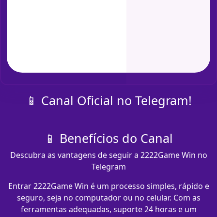
📱 Canal Oficial no Telegram!
📱 Benefícios do Canal
Descubra as vantagens de seguir a 2222Game Win no
Telegram
Entrar 2222Game Win é um processo simples, rápido e
seguro, seja no computador ou no celular. Com as
ferramentas adequadas, suporte 24 horas e um