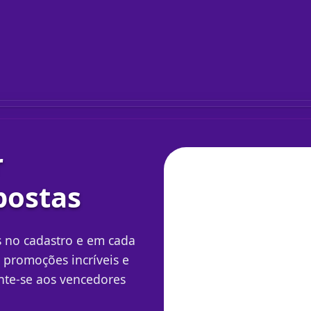
r
postas
 no cadastro e em cada
 promoções incríveis e
unte-se aos vencedores