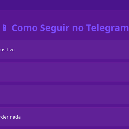
📱 Como Seguir no Telegram
ositivo
erder nada