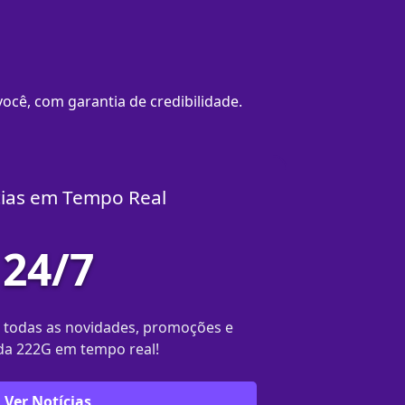
ocê, com garantia de credibilidade.
cias em Tempo Real
24/7
e todas as novidades, promoções e
da 222G em tempo real!
Ver Notícias