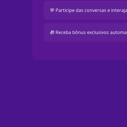
💬 Participe das conversas e interaj
🎁 Receba bônus exclusivos autom