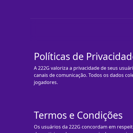
Políticas de Privacida
A 222G valoriza a privacidade de seus usuá
canais de comunicação. Todos os dados cole
jogadores.
Termos e Condições
Os usuários da 222G concordam em respeitar