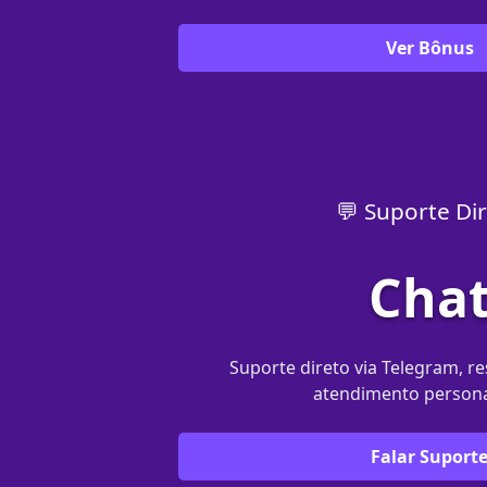
Ver Bônus
💬 Suporte Di
Cha
Suporte direto via Telegram, r
atendimento persona
Falar Suport