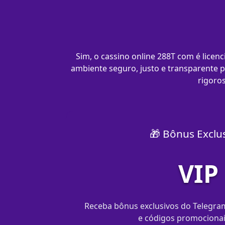
Sim, o cassino online 288T com​ é lice
ambiente seguro, justo e transparente p
rigoro
🎁 Bônus Exclu
VIP
Receba bônus exclusivos do Telegra
e códigos promocionai