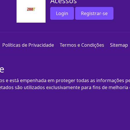
Acessos
Login
Registrar-se
Políticas de Privacidade
Termos e Condições
Sitemap
de
rios e está empenhada em proteger todas as informações p
tados são utilizados exclusivamente para fins de melhoria