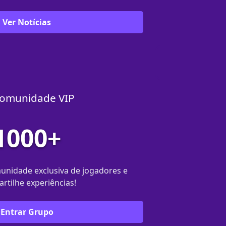
Ver Notícias
Comunidade VIP
1000+
unidade exclusiva de jogadores e
rtilhe experiências!
Entrar Grupo