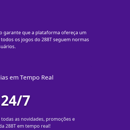
sso garante que a plataforma ofereça um
que todos os jogos do 288T seguem normas
uários.
cias em Tempo Real
24/7
e todas as novidades, promoções e
da 288T em tempo real!