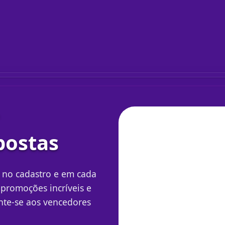
postas
 no cadastro e em cada
 promoções incríveis e
unte-se aos vencedores