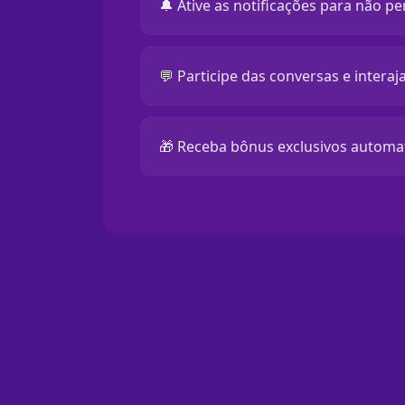
🔔 Ative as notificações para não p
💬 Participe das conversas e interaj
🎁 Receba bônus exclusivos autom