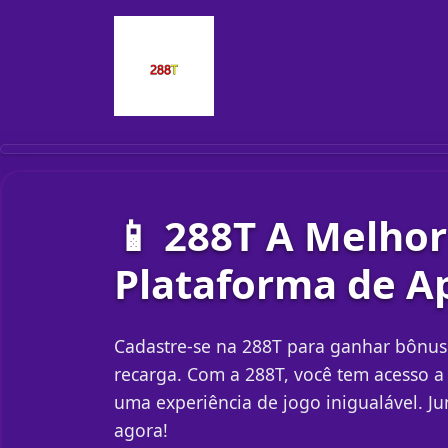
📱 288T A Melhor
Plataforma de A
Cadastre-se na 288T para ganhar bônus
recarga. Com a 288T, você tem acesso a
uma experiência de jogo inigualável. J
agora!