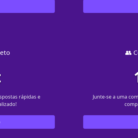
reto
👥 
t
espostas rápidas e
Junte-se a uma com
lizado!
compa
e