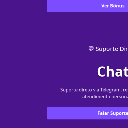
Ver Bônus
💬 Suporte Di
Cha
Suporte direto via Telegram, r
atendimento persona
Falar Suport