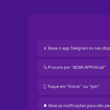
📱 Baixe o app Telegram no seu disp
🔍 Procure por "@28R APPOficial"
👆 Toque em "Entrar" ou "Join"
🔔 Ative as notificações para não p