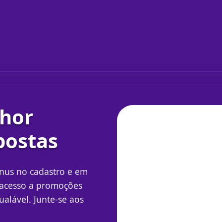
lhor
postas
nus no cadastro e em
 acesso a promoções
ualável. Junte-se aos