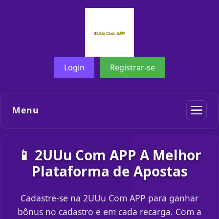
Login
Registrar-se
Menu
📱 2UUu Com APP A Melhor
Plataforma de Apostas
Cadastre-se na 2UUu Com APP para ganhar
bônus no cadastro e em cada recarga. Com a