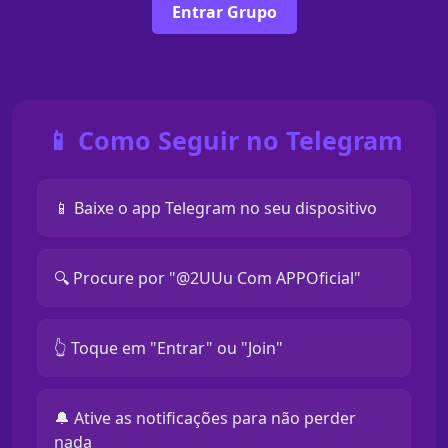
Entrar Grupo
📱 Como Seguir no Telegram
📱 Baixe o app Telegram no seu dispositivo
🔍 Procure por "@2UUu Com APPOficial"
👆 Toque em "Entrar" ou "Join"
🔔 Ative as notificações para não perder
nada