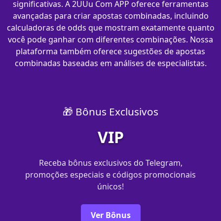
significativas. A 2UUu Com APP oferece ferramentas
avançadas para criar apostas combinadas, incluindo
calculadoras de odds que mostram exatamente quanto
você pode ganhar com diferentes combinações. Nossa
plataforma também oferece sugestões de apostas
combinadas baseadas em análises de especialistas.
🎁 Bônus Exclusivos
VIP
Receba bônus exclusivos do Telegram,
promoções especiais e códigos promocionais
únicos!
Ver Bônus