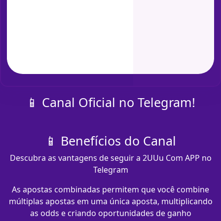
📱 Canal Oficial no Telegram!
📱 Benefícios do Canal
Descubra as vantagens de seguir a 2UUu Com APP no
Telegram
As apostas combinadas permitem que você combine
múltiplas apostas em uma única aposta, multiplicando
as odds e criando oportunidades de ganho