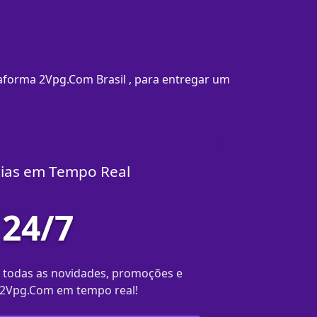
taforma 2Vpg.Com Brasil , para entregar um
.
cias em Tempo Real
24/7
e todas as novidades, promoções e
 2Vpg.Com em tempo real!