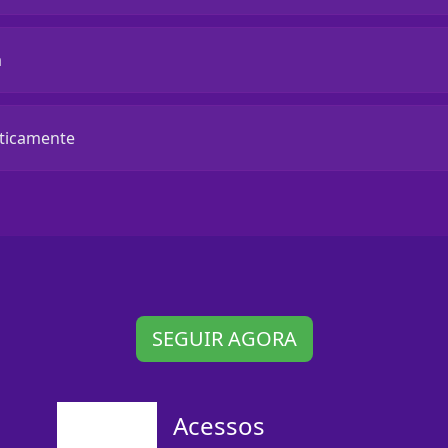
a
aticamente
SEGUIR AGORA
Acessos