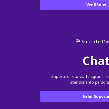
Ver Bônus
💬 Suporte Di
Cha
Suporte direto via Telegram, r
atendimento persona
Falar Suport