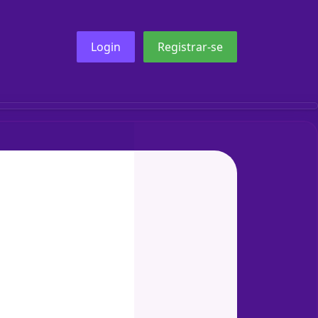
Login
Registrar-se