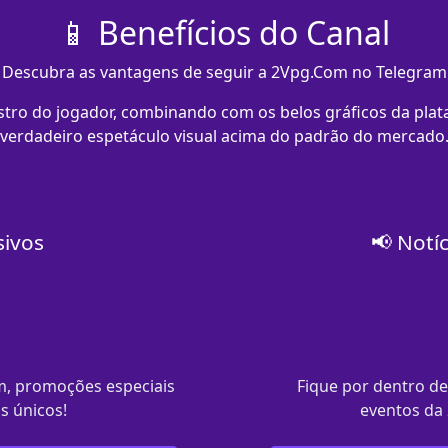
📱 Benefícios do Canal
Descubra as vantagens de seguir a 2Vpg.Com no Telegram
stro do jogador, combinando com os belos gráficos da pla
verdadeiro espetáculo visual acima do padrão do mercado
sivos
📢 Notí
m, promoções especiais
Fique por dentro d
s únicos!
eventos da