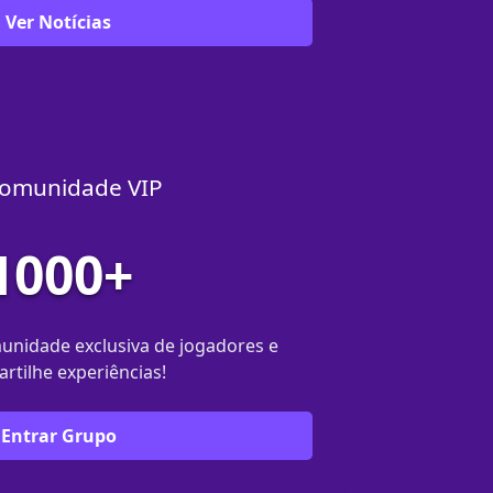
Ver Notícias
Comunidade VIP
1000+
unidade exclusiva de jogadores e
rtilhe experiências!
Entrar Grupo