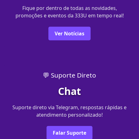
Fique por dentro de todas as novidades,
promoções e eventos da 333U em tempo real!
Ver Notícias
💬 Suporte Direto
Chat
Suporte direto via Telegram, respostas rápidas e
atendimento personalizado!
Falar Suporte