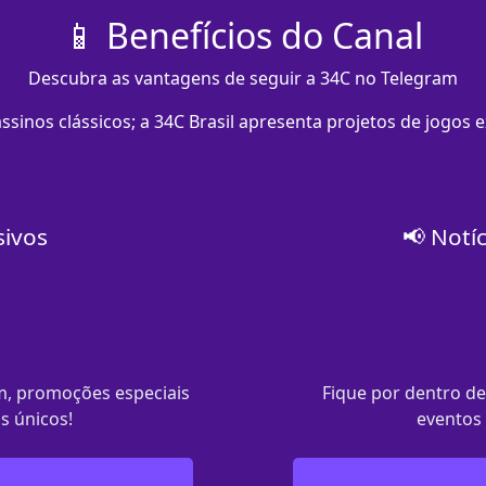
📱 Benefícios do Canal
Descubra as vantagens de seguir a 34C no Telegram
ssinos clássicos; a 34C Brasil apresenta projetos de jogos 
sivos
📢 Notí
m, promoções especiais
Fique por dentro d
s únicos!
eventos