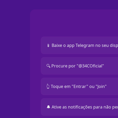
📱 Baixe o app Telegram no seu disp
🔍 Procure por "@34COficial"
👆 Toque em "Entrar" ou "Join"
🔔 Ative as notificações para não p