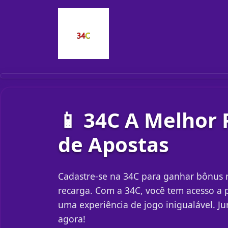
📱 34C A Melhor
de Apostas
Cadastre-se na 34C para ganhar bônus 
recarga. Com a 34C, você tem acesso a 
uma experiência de jogo inigualável. J
agora!