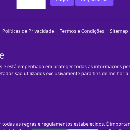
Políticas de Privacidade
Termos e Condições
Sitemap
de
ios e está empenhada em proteger todas as informações pe
tados são utilizados exclusivamente para fins de melhoria
todas as regras e regulamentos estabelecidos. É importan