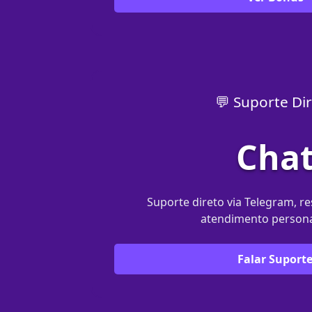
💬 Suporte Di
Cha
Suporte direto via Telegram, r
atendimento persona
Falar Suport