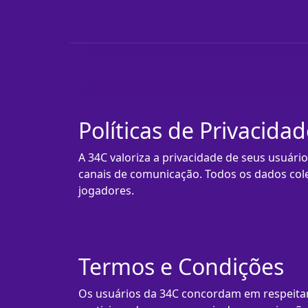
Políticas de Privacida
A 34C valoriza a privacidade de seus usuár
canais de comunicação. Todos os dados cole
jogadores.
Termos e Condições
Os usuários da 34C concordam em respeitar 