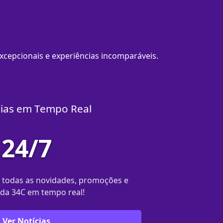
excepcionais e experiências incomparáveis.
cias em Tempo Real
24/7
e todas as novidades, promoções e
 da 34C em tempo real!
Ver Notícias