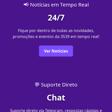
📢 Notícias em Tempo Real
24/7
Fique por dentro de todas as novidades,
promoções e eventos da 3539 em tempo real!
Ver Notícias
💬 Suporte Direto
Chat
Suporte direto via Telegram, respostas rápidas e