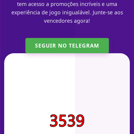
tem acesso a promoções incríveis e uma
experiência de jogo inigualável. Junte-se aos
vencedores agora!
SEGUIR NO TELEGRAM