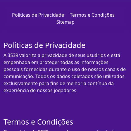
Políticas de Privacidade
Termos e Condições
Sitemap
Políticas de Privacidade
A 3539 valoriza a privacidade de seus usuários e está
empenhada em proteger todas as informações
pessoais fornecidas durante o uso de nossos canais de
comunicação. Todos os dados coletados são utilizados
exclusivamente para fins de melhoria contínua da
experiência de nossos jogadores.
Termos e Condições