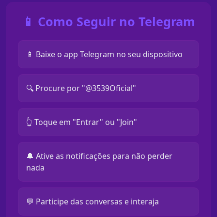
📱 Como Seguir no Telegram
📱 Baixe o app Telegram no seu dispositivo
🔍 Procure por "@3539Oficial"
👆 Toque em "Entrar" ou "Join"
🔔 Ative as notificações para não perder
nada
💬 Participe das conversas e interaja