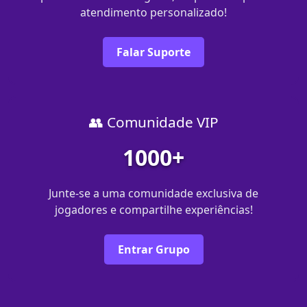
atendimento personalizado!
Falar Suporte
👥 Comunidade VIP
1000+
Junte-se a uma comunidade exclusiva de
jogadores e compartilhe experiências!
Entrar Grupo