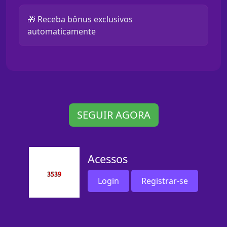
🎁 Receba bônus exclusivos
automaticamente
SEGUIR AGORA
Acessos
Login
Registrar-se