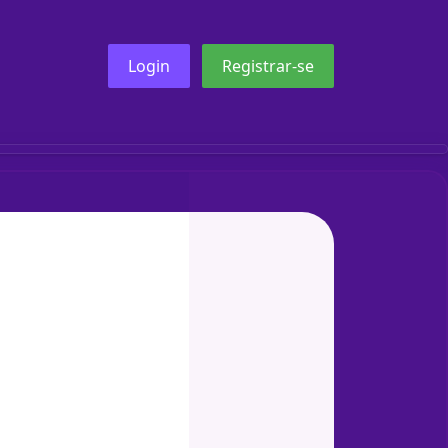
Login
Registrar-se