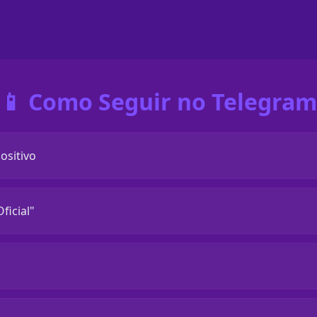
📱 Como Seguir no Telegram
ositivo
ficial"