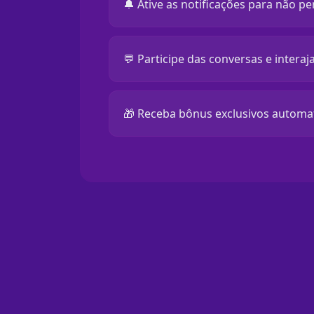
🔔 Ative as notificações para não p
💬 Participe das conversas e interaj
🎁 Receba bônus exclusivos autom