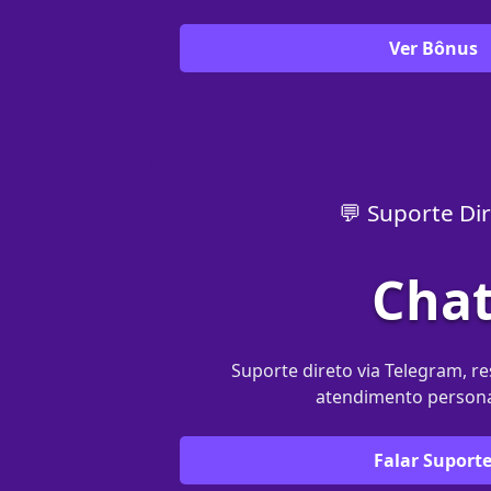
Ver Bônus
💬 Suporte Di
Cha
Suporte direto via Telegram, r
atendimento persona
Falar Suport