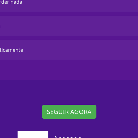
erder nada
a
aticamente
SEGUIR AGORA