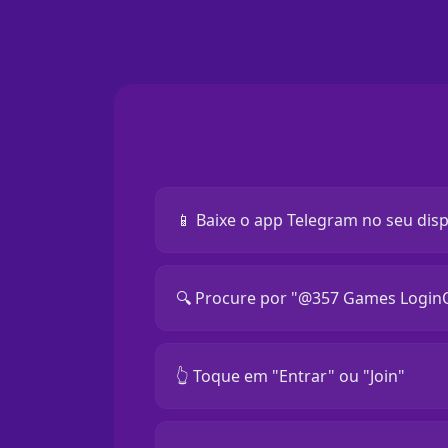
📱 Baixe o app Telegram no seu disp
🔍 Procure por "@357 Games LoginO
👆 Toque em "Entrar" ou "Join"