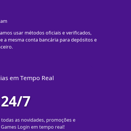
gram
mos usar métodos oficiais e verificados,
e a mesma conta bancária para depósitos e
ceiro.
cias em Tempo Real
24/7
e todas as novidades, promoções e
 Games Login em tempo real!