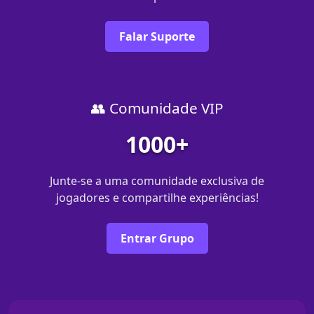
Falar Suporte
👥 Comunidade VIP
1000+
Junte-se a uma comunidade exclusiva de
jogadores e compartilhe experiências!
Entrar Grupo