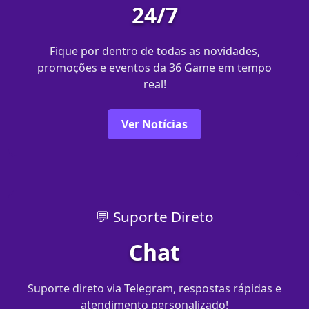
24/7
Fique por dentro de todas as novidades,
promoções e eventos da 36 Game em tempo
real!
Ver Notícias
💬 Suporte Direto
Chat
Suporte direto via Telegram, respostas rápidas e
atendimento personalizado!