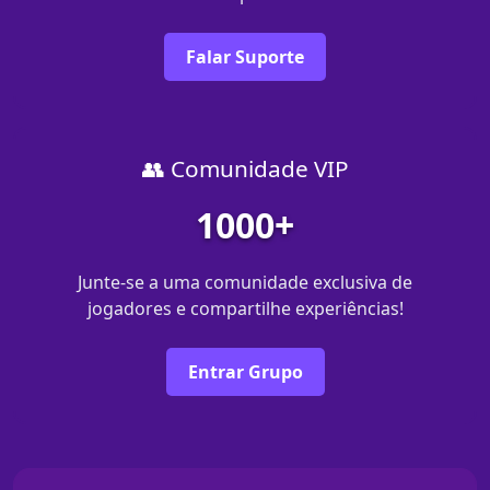
Falar Suporte
👥 Comunidade VIP
1000+
Junte-se a uma comunidade exclusiva de
jogadores e compartilhe experiências!
Entrar Grupo