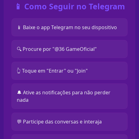
📱 Como Seguir no Telegram
📱 Baixe o app Telegram no seu dispositivo
🔍 Procure por "@36 GameOficial"
👆 Toque em "Entrar" ou "Join"
🔔 Ative as notificações para não perder
nada
💬 Participe das conversas e interaja