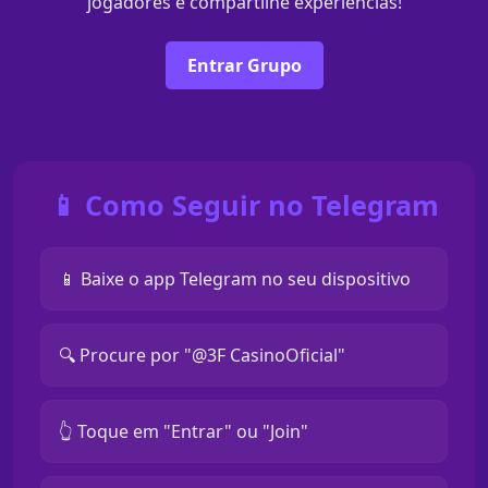
jogadores e compartilhe experiências!
Entrar Grupo
📱 Como Seguir no Telegram
📱 Baixe o app Telegram no seu dispositivo
🔍 Procure por "@3F CasinoOficial"
👆 Toque em "Entrar" ou "Join"