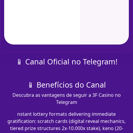
📱 Canal Oficial no Telegram!
📱 Benefícios do Canal
Descubra as vantagens de seguir a 3F Casino no
Telegram
nstant lottery formats delivering immediate
gratification: scratch cards (digital reveal mechanics,
tiered prize structures 2x-10.000x stake), keno (20-