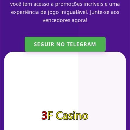
você tem acesso a promoções incríveis e uma
experiência de jogo inigualável. Junte-se aos
vencedores agora!
SEGUIR NO TELEGRAM