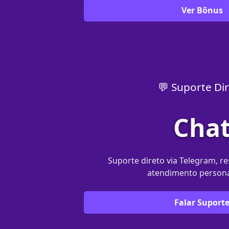
Ver Bônus
💬 Suporte Di
Cha
Suporte direto via Telegram, r
atendimento persona
Falar Suport