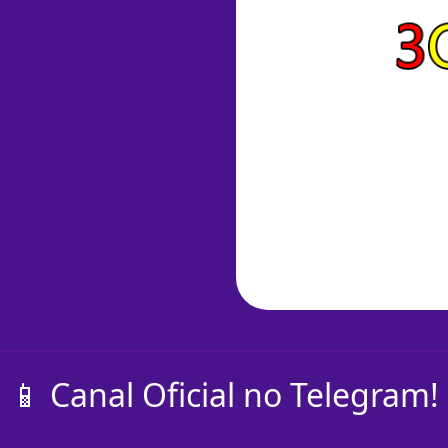
📱 Canal Oficial no Telegram!