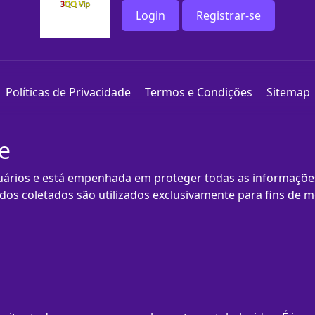
Login
Registrar-se
Políticas de Privacidade
Termos e Condições
Sitemap
de
suários e está empenhada em proteger todas as informaçõe
os coletados são utilizados exclusivamente para fins de m