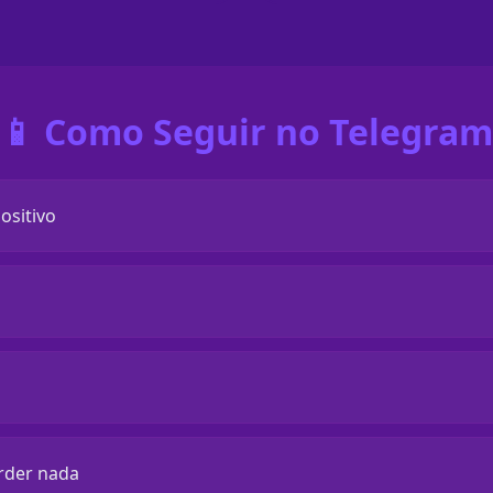
📱 Como Seguir no Telegram
ositivo
erder nada