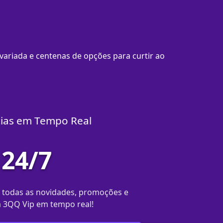
variada e centenas de opções para curtir ao
cias em Tempo Real
24/7
e todas as novidades, promoções e
a 3QQ Vip em tempo real!