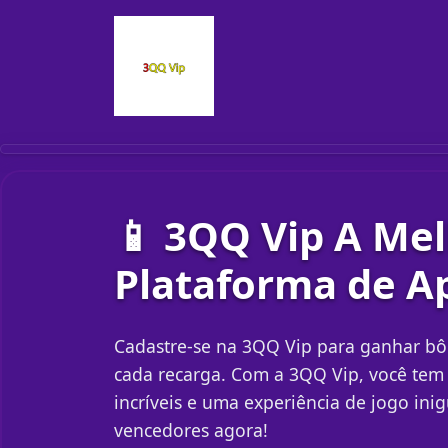
📱 3QQ Vip A Me
Plataforma de A
Cadastre-se na 3QQ Vip para ganhar bô
cada recarga. Com a 3QQ Vip, você tem
incríveis e uma experiência de jogo inig
vencedores agora!