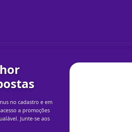
lhor
postas
nus no cadastro e em
 acesso a promoções
ualável. Junte-se aos