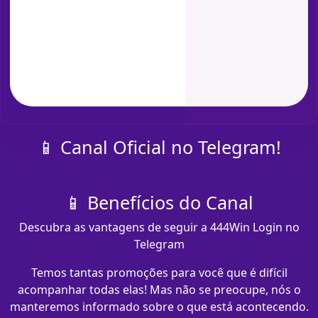
📱 Canal Oficial no Telegram!
📱 Benefícios do Canal
Descubra as vantagens de seguir a 444Win Login no
Telegram
Temos tantas promoções para você que é difícil
acompanhar todas elas! Mas não se preocupe, nós o
manteremos informado sobre o que está acontecendo.