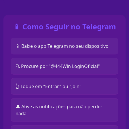
📱 Como Seguir no Telegram
📱 Baixe o app Telegram no seu dispositivo
🔍 Procure por "@444Win LoginOficial"
👆 Toque em "Entrar" ou "Join"
🔔 Ative as notificações para não perder
nada