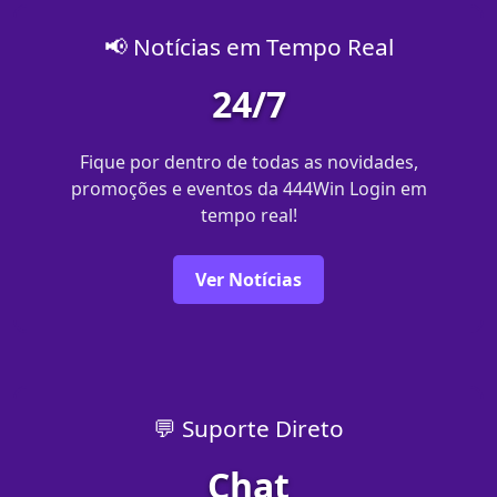
📢 Notícias em Tempo Real
24/7
Fique por dentro de todas as novidades,
promoções e eventos da 444Win Login em
tempo real!
Ver Notícias
💬 Suporte Direto
Chat