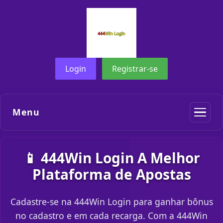
Login
Registrar-se
Menu
📱 444Win Login A Melhor
Plataforma de Apostas
Cadastre-se na 444Win Login para ganhar bônus
no cadastro e em cada recarga. Com a 444Win