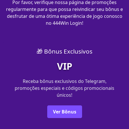
Por favor, verifique nossa página de promoções
regularmente para que possa reivindicar seu bônus e
desfrutar de uma ótima experiência de jogo conosco
no 444Win Login!
🎁 Bônus Exclusivos
VIP
Receba bônus exclusivos do Telegram,
promoções especiais e códigos promocionais
únicos!
Ver Bônus