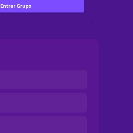
Entrar Grupo