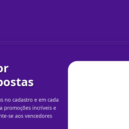
or
postas
s no cadastro e em cada
a promoções incríveis e
unte-se aos vencedores