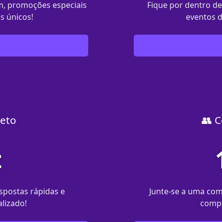
m, promoções especiais
Fique por dentro d
s únicos!
eventos d
reto
👥 
t
espostas rápidas e
Junte-se a uma com
lizado!
compa