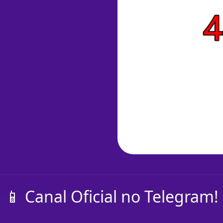
📱 Canal Oficial no Telegram!