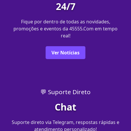
24/7
Fique por dentro de todas as novidades,
promoções e eventos da 45555.Com em tempo
real!
Ver Notícias
💬 Suporte Direto
Chat
Suporte direto via Telegram, respostas rápidas e
atendimento personalizado!