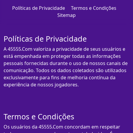
Políticas de Privacidade
Termos e Condições
Sitemap
Políticas de Privacidade
A 45555.Com valoriza a privacidade de seus usuários e
está empenhada em proteger todas as informações
pessoais fornecidas durante o uso de nossos canais de
comunicação. Todos os dados coletados são utilizados
exclusivamente para fins de melhoria contínua da
experiência de nossos jogadores.
Termos e Condições
Os usuários da 45555.Com concordam em respeitar