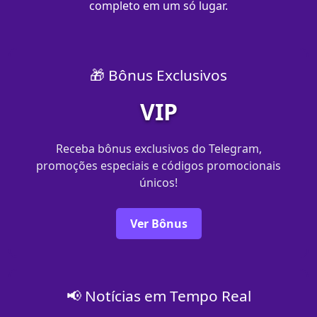
completo em um só lugar.
🎁 Bônus Exclusivos
VIP
Receba bônus exclusivos do Telegram,
promoções especiais e códigos promocionais
únicos!
Ver Bônus
📢 Notícias em Tempo Real