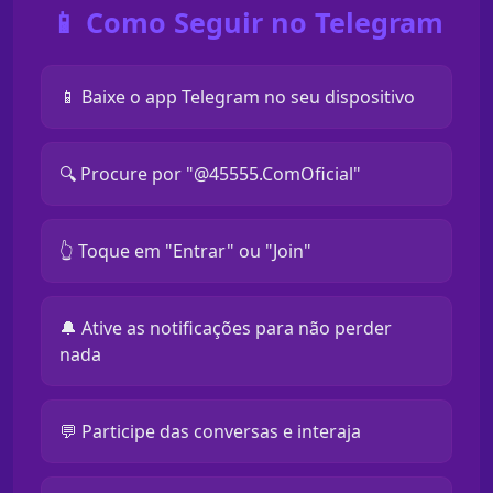
📱 Como Seguir no Telegram
📱 Baixe o app Telegram no seu dispositivo
🔍 Procure por "@45555.ComOficial"
👆 Toque em "Entrar" ou "Join"
🔔 Ative as notificações para não perder
nada
💬 Participe das conversas e interaja