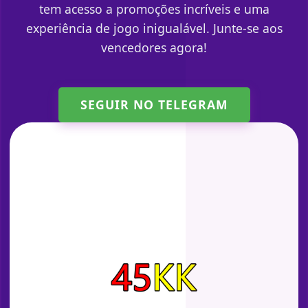
tem acesso a promoções incríveis e uma
experiência de jogo inigualável. Junte-se aos
vencedores agora!
SEGUIR NO TELEGRAM