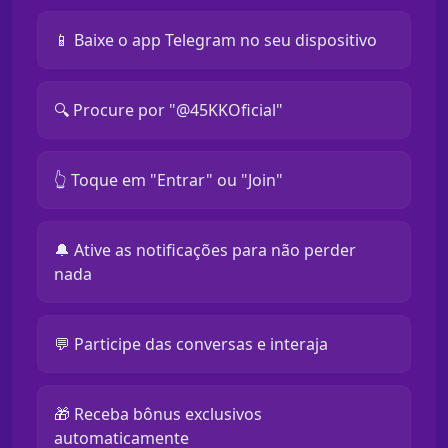
📱 Baixe o app Telegram no seu dispositivo
🔍 Procure por "@45KKOficial"
👆 Toque em "Entrar" ou "Join"
🔔 Ative as notificações para não perder
nada
💬 Participe das conversas e interaja
🎁 Receba bônus exclusivos
automaticamente