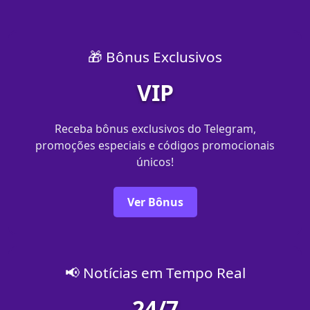
🎁 Bônus Exclusivos
VIP
Receba bônus exclusivos do Telegram,
promoções especiais e códigos promocionais
únicos!
Ver Bônus
📢 Notícias em Tempo Real
24/7