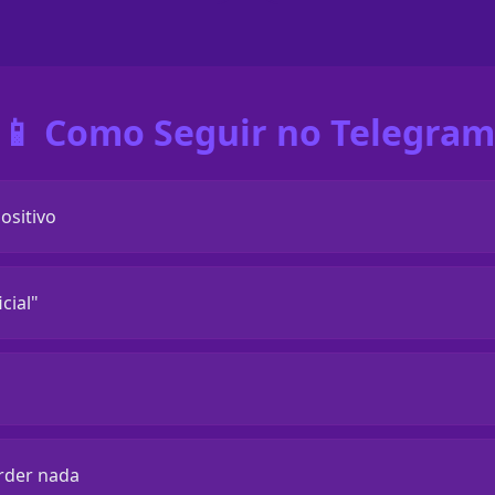
📱 Como Seguir no Telegram
ositivo
cial"
erder nada