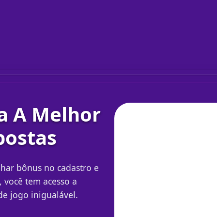
a A Melhor
postas
nhar bônus no cadastro e
, você tem acesso a
e jogo inigualável.