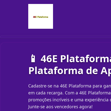
📱 46E Plataform
Plataforma de A
Cadastre-se na 46E Plataforma para ga
em cada recarga. Com a 46E Plataforma
promoções incríveis e uma experiência d
Junte-se aos vencedores agora!