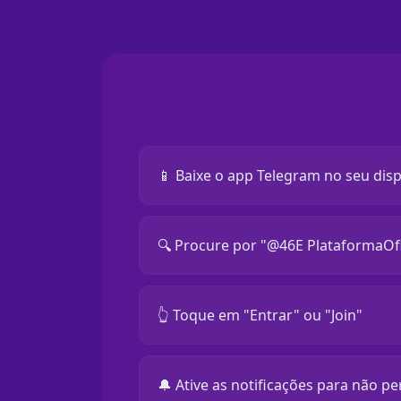
📱 Baixe o app Telegram no seu disp
🔍 Procure por "@46E PlataformaOfi
👆 Toque em "Entrar" ou "Join"
🔔 Ative as notificações para não p