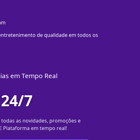
ram
 entretenimento de qualidade em todos os
cias em Tempo Real
24/7
e todas as novidades, promoções e
E Plataforma em tempo real!