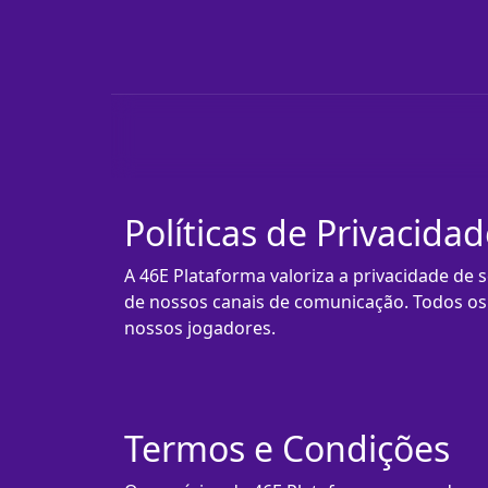
Políticas de Privacida
A 46E Plataforma valoriza a privacidade de
de nossos canais de comunicação. Todos os 
nossos jogadores.
Termos e Condições