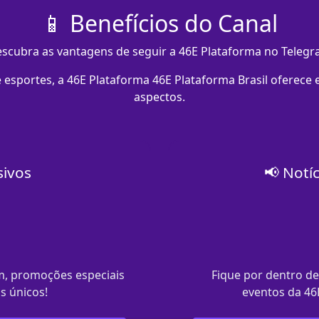
📱 Benefícios do Canal
scubra as vantagens de seguir a 46E Plataforma no Teleg
e esportes, a 46E Plataforma 46E Plataforma Brasil oferece
aspectos.
sivos
📢 Notí
m, promoções especiais
Fique por dentro d
s únicos!
eventos da 46