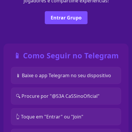
jogadores e compartilhe experiências!
Entrar Grupo
📱 Como Seguir no Telegram
📱 Baixe o app Telegram no seu dispositivo
🔍 Procure por "@53A CaSSinoOficial"
👆 Toque em "Entrar" ou "Join"