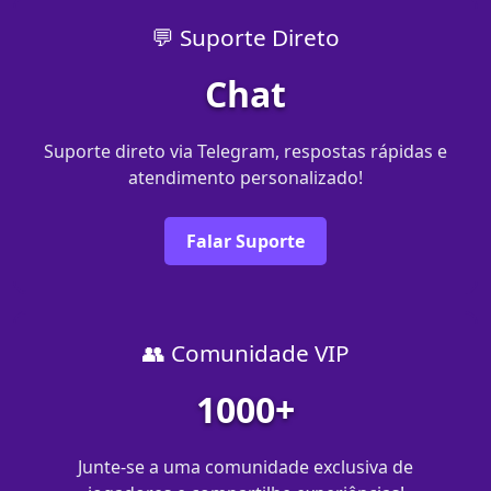
💬 Suporte Direto
Chat
Suporte direto via Telegram, respostas rápidas e
atendimento personalizado!
Falar Suporte
👥 Comunidade VIP
1000+
Junte-se a uma comunidade exclusiva de