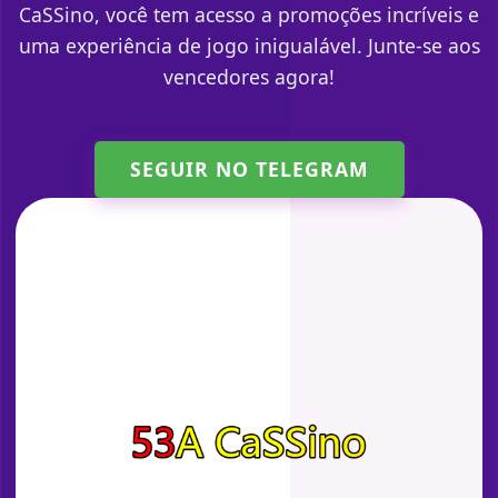
CaSSino, você tem acesso a promoções incríveis e
uma experiência de jogo inigualável. Junte-se aos
vencedores agora!
SEGUIR NO TELEGRAM