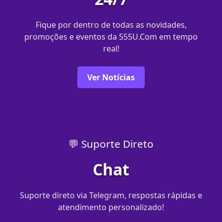
Fique por dentro de todas as novidades,
promoções e eventos da 555U.Com em tempo
real!
Ver Notícias
💬 Suporte Direto
Chat
Suporte direto via Telegram, respostas rápidas e
atendimento personalizado!