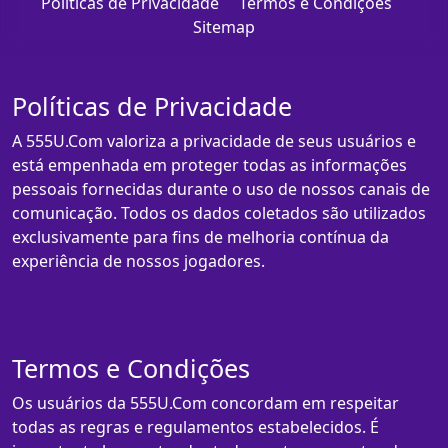
Políticas de Privacidade
Termos e Condições
Sitemap
Políticas de Privacidade
A 555U.Com valoriza a privacidade de seus usuários e
está empenhada em proteger todas as informações
pessoais fornecidas durante o uso de nossos canais de
comunicação. Todos os dados coletados são utilizados
exclusivamente para fins de melhoria contínua da
experiência de nossos jogadores.
Termos e Condições
Os usuários da 555U.Com concordam em respeitar
todas as regras e regulamentos estabelecidos. É