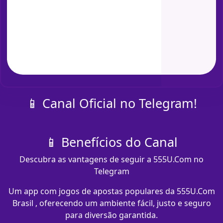
📱 Canal Oficial no Telegram!
📱 Benefícios do Canal
Descubra as vantagens de seguir a 555U.Com no
Telegram
Um app com jogos de apostas populares da 555U.Com
Brasil , oferecendo um ambiente fácil, justo e seguro
para diversão garantida.