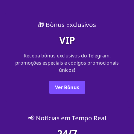
🎁 Bônus Exclusivos
VIP
Receba bônus exclusivos do Telegram,
promoções especiais e códigos promocionais
únicos!
Ver Bônus
📢 Notícias em Tempo Real
24/7