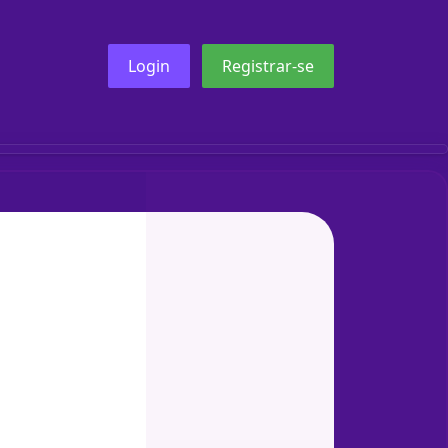
Login
Registrar-se