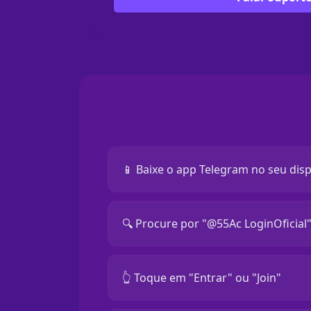
📱 Baixe o app Telegram no seu disp
🔍 Procure por "@55Ac LoginOficial
👆 Toque em "Entrar" ou "Join"