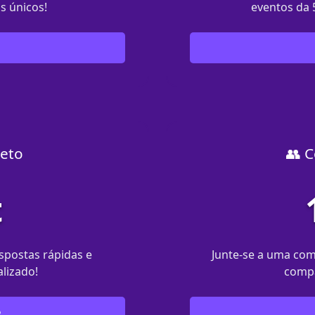
s únicos!
eventos da 
reto
👥 
t
espostas rápidas e
Junte-se a uma com
lizado!
compa
e