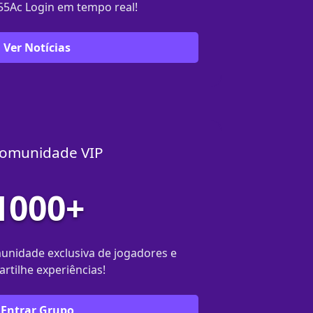
55Ac Login em tempo real!
Ver Notícias
Comunidade VIP
1000+
unidade exclusiva de jogadores e
rtilhe experiências!
Entrar Grupo