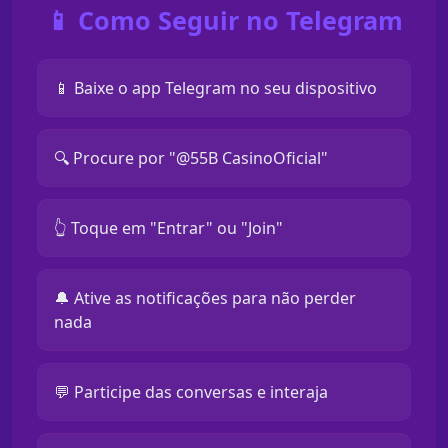
📱 Como Seguir no Telegram
📱 Baixe o app Telegram no seu dispositivo
🔍 Procure por "@55B CasinoOficial"
👆 Toque em "Entrar" ou "Join"
🔔 Ative as notificações para não perder
nada
💬 Participe das conversas e interaja