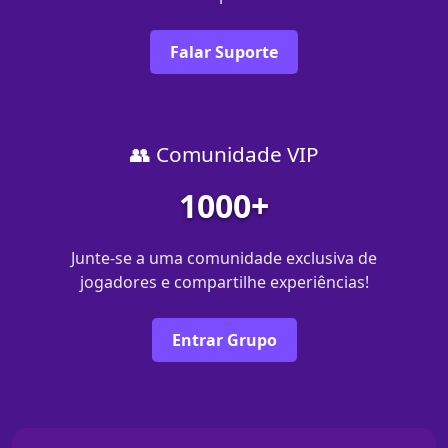
Falar Suporte
👥 Comunidade VIP
1000+
Junte-se a uma comunidade exclusiva de
jogadores e compartilhe experiências!
Entrar Grupo