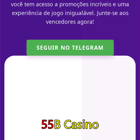
você tem acesso a promoções incríveis e uma
experiência de jogo inigualável. Junte-se aos
vencedores agora!
SEGUIR NO TELEGRAM