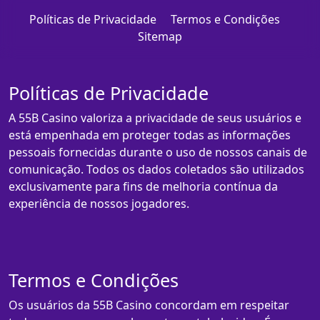
Políticas de Privacidade
Termos e Condições
Sitemap
Políticas de Privacidade
A 55B Casino valoriza a privacidade de seus usuários e
está empenhada em proteger todas as informações
pessoais fornecidas durante o uso de nossos canais de
comunicação. Todos os dados coletados são utilizados
exclusivamente para fins de melhoria contínua da
experiência de nossos jogadores.
Termos e Condições
Os usuários da 55B Casino concordam em respeitar