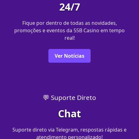
24/7
Fique por dentro de todas as novidades,
promoções e eventos da 55B Casino em tempo
real!
Ver Notícias
💬 Suporte Direto
Chat
Suporte direto via Telegram, respostas rápidas e
atendimento personalizado!