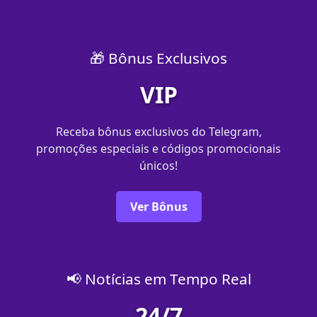
🎁 Bônus Exclusivos
VIP
Receba bônus exclusivos do Telegram,
promoções especiais e códigos promocionais
únicos!
Ver Bônus
📢 Notícias em Tempo Real
24/7