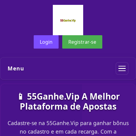
Login
Registrar-se
Menu
📱 55Ganhe.Vip A Melhor
Plataforma de Apostas
Cadastre-se na 55Ganhe.Vip para ganhar bônus
no cadastro e em cada recarga. Com a