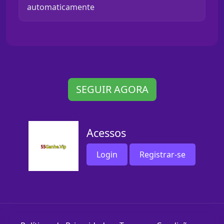
automaticamente
SEGUIR AGORA
Acessos
Login
Registrar-se