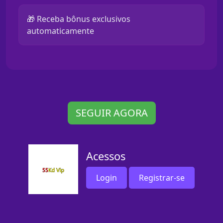
🎁 Receba bônus exclusivos
automaticamente
SEGUIR AGORA
Acessos
Login
Registrar-se