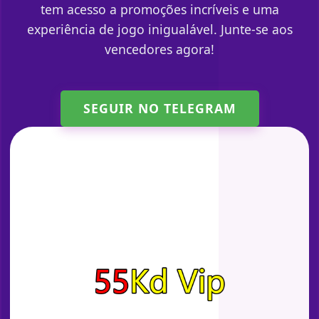
tem acesso a promoções incríveis e uma
experiência de jogo inigualável. Junte-se aos
vencedores agora!
SEGUIR NO TELEGRAM