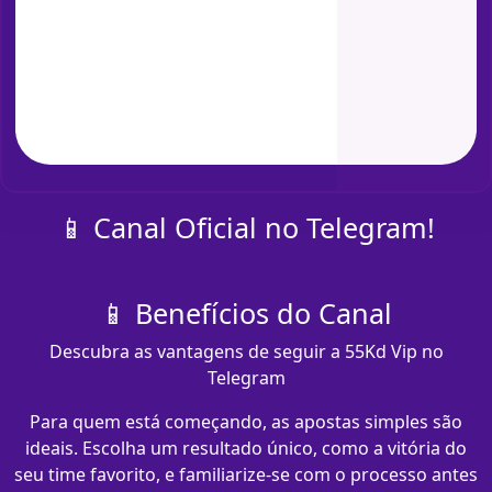
📱 Canal Oficial no Telegram!
📱 Benefícios do Canal
Descubra as vantagens de seguir a 55Kd Vip no
Telegram
Para quem está começando, as apostas simples são
ideais. Escolha um resultado único, como a vitória do
seu time favorito, e familiarize-se com o processo antes