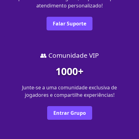
atendimento personalizado!
Falar Suporte
👥 Comunidade VIP
1000+
Junte-se a uma comunidade exclusiva de
jogadores e compartilhe experiências!
Entrar Grupo