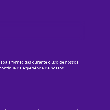
ssoais fornecidas durante o uso de nossos
 contínua da experiência de nossos