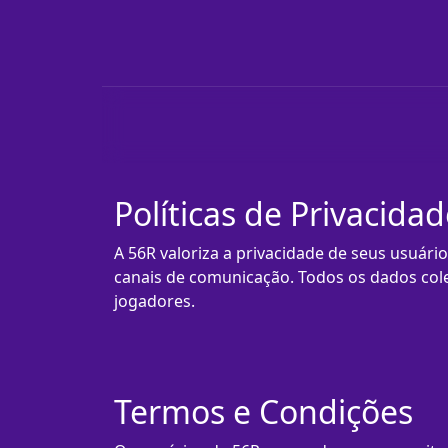
Políticas de Privacida
A 56R valoriza a privacidade de seus usuár
canais de comunicação. Todos os dados cole
jogadores.
Termos e Condições