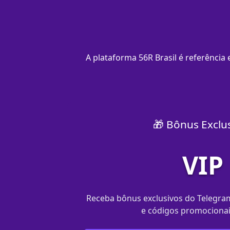
A plataforma 56R Brasil é referência 
🎁 Bônus Exclu
VIP
Receba bônus exclusivos do Telegra
e códigos promocionai