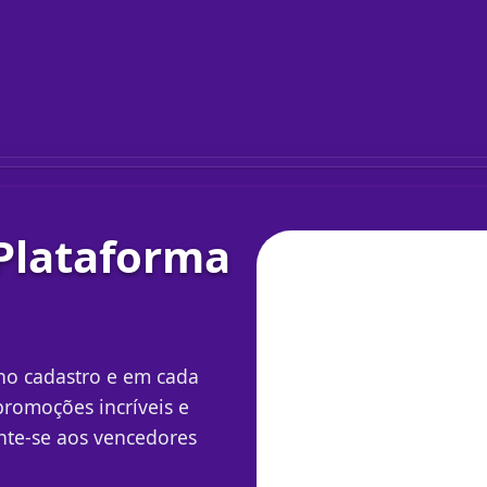
 Plataforma
no cadastro e em cada
promoções incríveis e
unte-se aos vencedores