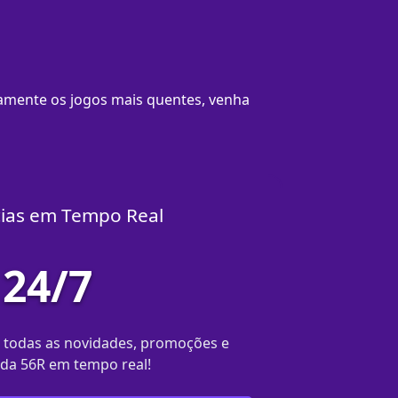
ariamente os jogos mais quentes, venha
cias em Tempo Real
24/7
e todas as novidades, promoções e
 da 56R em tempo real!