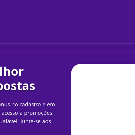
lhor
postas
ônus no cadastro e em
m acesso a promoções
ualável. Junte-se aos