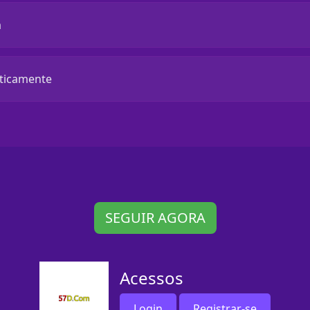
a
aticamente
SEGUIR AGORA
Acessos
Login
Registrar-se