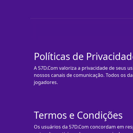
Políticas de Privacida
A 57D.Com valoriza a privacidade de seus 
nossos canais de comunicação. Todos os dad
jogadores.
Termos e Condições
Os usuários da 57D.Com concordam em respe