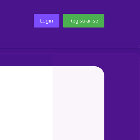
Login
Registrar-se