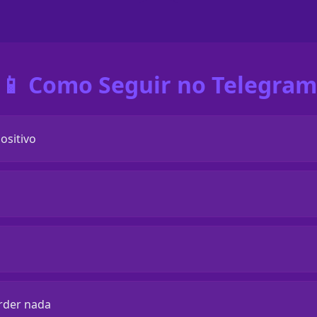
📱 Como Seguir no Telegram
ositivo
erder nada