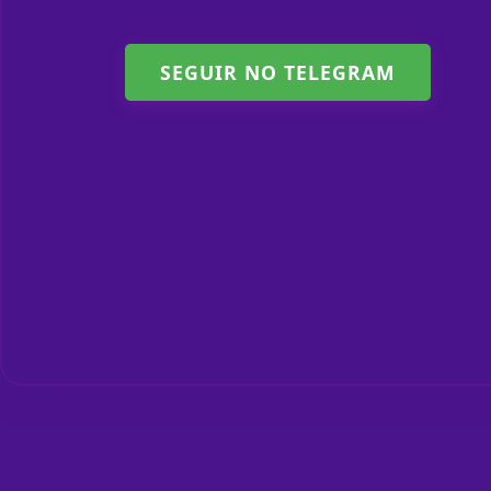
SEGUIR NO TELEGRAM