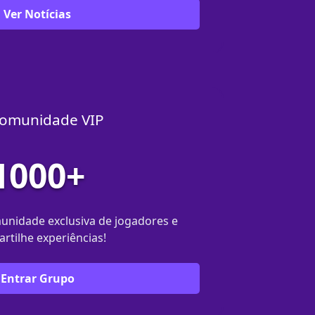
Ver Notícias
Comunidade VIP
1000+
unidade exclusiva de jogadores e
rtilhe experiências!
Entrar Grupo