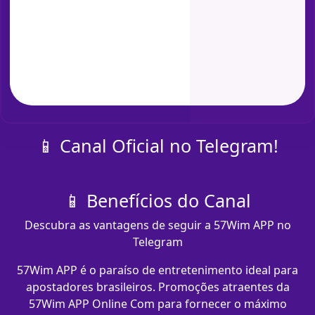
📱 Canal Oficial no Telegram!
📱 Benefícios do Canal
Descubra as vantagens de seguir a 57Wim APP no
Telegram
57Wim APP é o paraíso de entretenimento ideal para
apostadores brasileiros. Promoções atraentes da
57Wim APP Online Com para fornecer o máximo