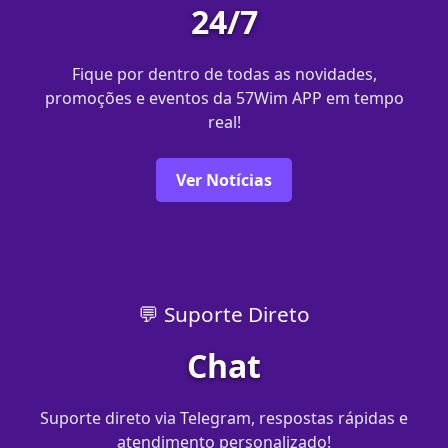
24/7
Fique por dentro de todas as novidades,
promoções e eventos da 57Wim APP em tempo
real!
Ver Notícias
💬 Suporte Direto
Chat
Suporte direto via Telegram, respostas rápidas e
atendimento personalizado!