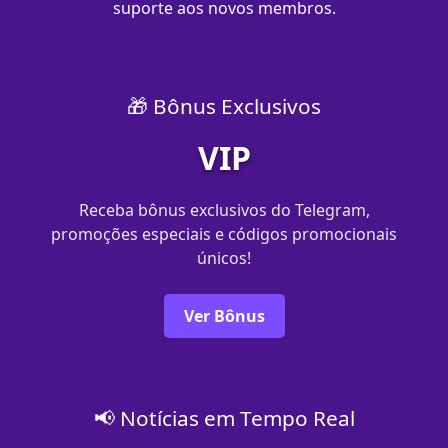
suporte aos novos membros.
🎁 Bônus Exclusivos
VIP
Receba bônus exclusivos do Telegram,
promoções especiais e códigos promocionais
únicos!
Ver Bônus
📢 Notícias em Tempo Real