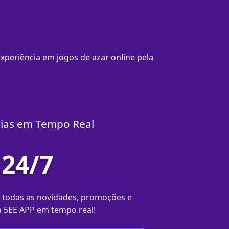
experiência em jogos de azar online pela
cias em Tempo Real
24/7
e todas as novidades, promoções e
a 5EE APP em tempo real!