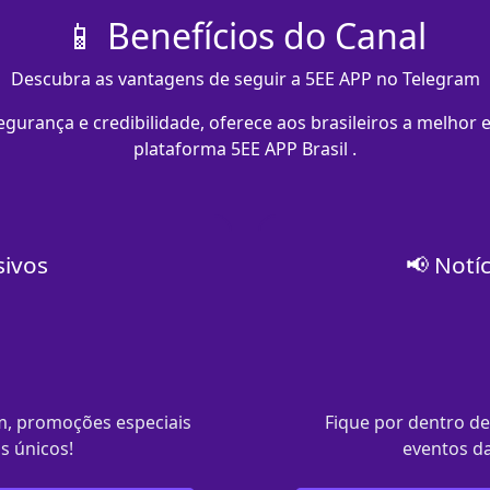
📱 Benefícios do Canal
Descubra as vantagens de seguir a 5EE APP no Telegram
segurança e credibilidade, oferece aos brasileiros a melhor 
plataforma 5EE APP Brasil .
sivos
📢 Notí
m, promoções especiais
Fique por dentro d
s únicos!
eventos d