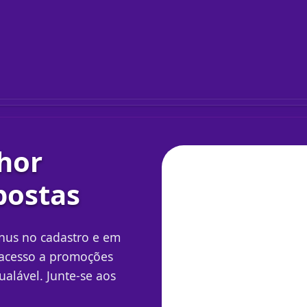
hor
postas
nus no cadastro e em
 acesso a promoções
ualável. Junte-se aos