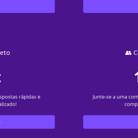
reto
👥 
t
espostas rápidas e
Junte-se a uma com
lizado!
compa
e