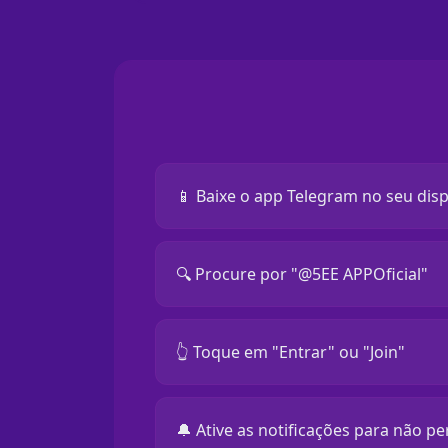
📱 Baixe o app Telegram no seu disp
🔍 Procure por "@5EE APPOficial"
👆 Toque em "Entrar" ou "Join"
🔔 Ative as notificações para não p