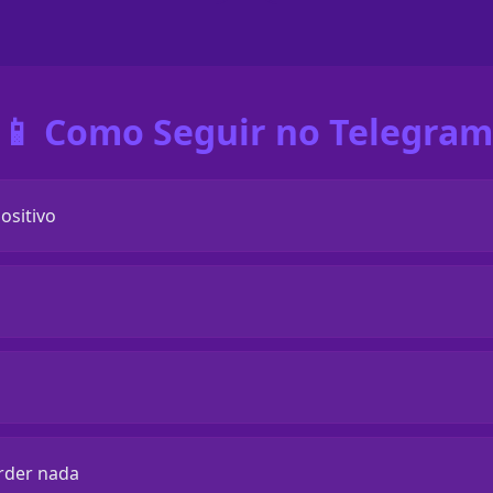
📱 Como Seguir no Telegram
ositivo
erder nada