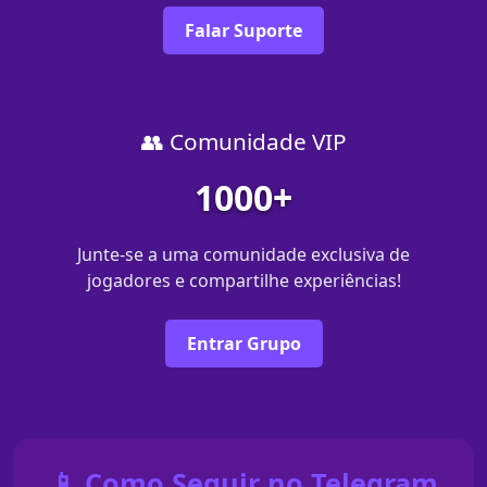
Falar Suporte
👥 Comunidade VIP
1000+
Junte-se a uma comunidade exclusiva de
jogadores e compartilhe experiências!
Entrar Grupo
📱 Como Seguir no Telegram