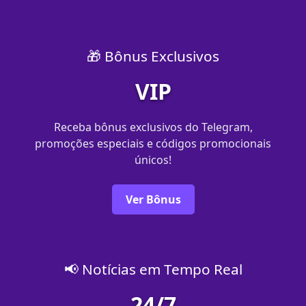
🎁 Bônus Exclusivos
VIP
Receba bônus exclusivos do Telegram,
promoções especiais e códigos promocionais
únicos!
Ver Bônus
📢 Notícias em Tempo Real
24/7