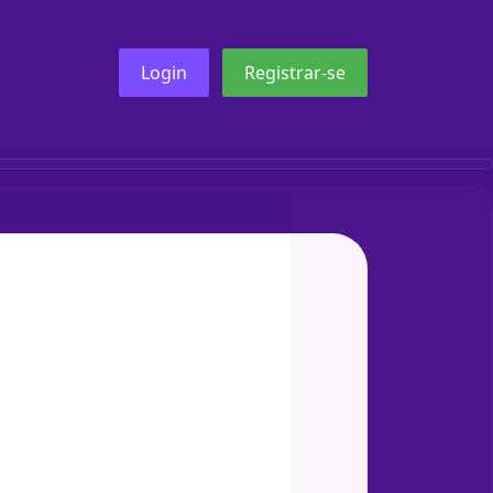
Login
Registrar-se