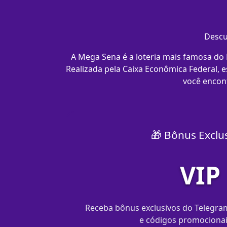
Descu
A Mega Sena é a loteria mais famosa do 
Realizada pela Caixa Econômica Federal, 
você encont
🎁 Bônus Exclu
VIP
Receba bônus exclusivos do Telegra
e códigos promocionai