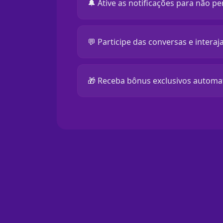
🔔 Ative as notificações para não p
💬 Participe das conversas e interaj
🎁 Receba bônus exclusivos autom