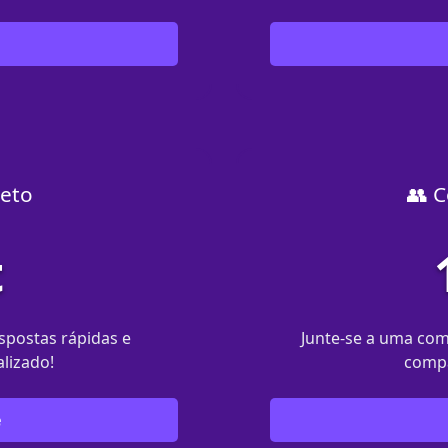
reto
👥 
t
espostas rápidas e
Junte-se a uma com
lizado!
compa
e