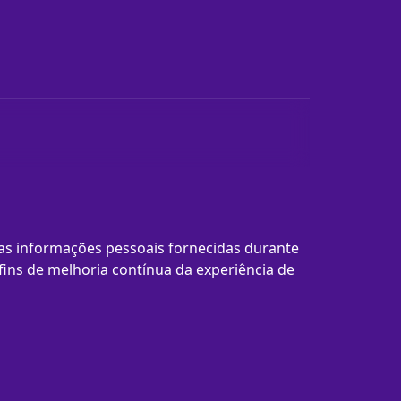
as informações pessoais fornecidas durante
fins de melhoria contínua da experiência de