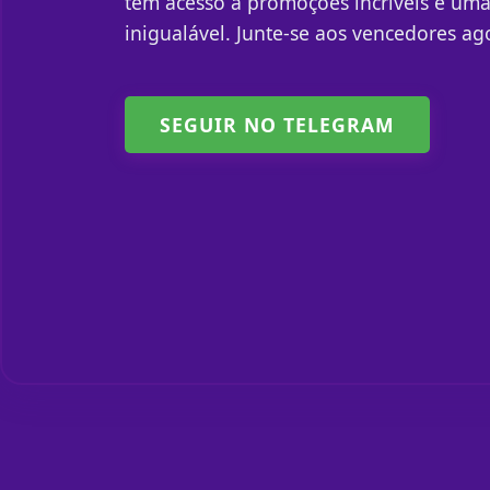
tem acesso a promoções incríveis e uma
inigualável. Junte-se aos vencedores ag
SEGUIR NO TELEGRAM