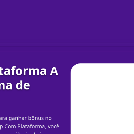
ataforma A
ma de
para ganhar bônus no
ip Com Plataforma, você