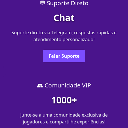
💬 Suporte Direto
Chat
Suporte direto via Telegram, respostas rápidas e
atendimento personalizado!
Falar Suporte
👥 Comunidade VIP
1000+
Junte-se a uma comunidade exclusiva de
jogadores e compartilhe experiências!