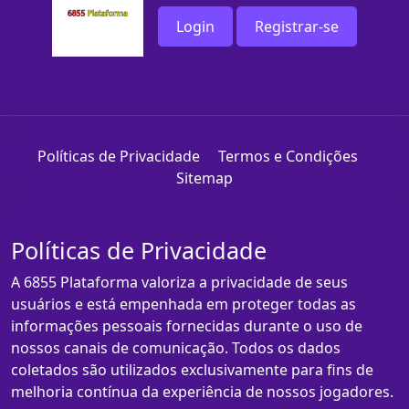
Login
Registrar-se
Políticas de Privacidade
Termos e Condições
Sitemap
Políticas de Privacidade
A 6855 Plataforma valoriza a privacidade de seus
usuários e está empenhada em proteger todas as
informações pessoais fornecidas durante o uso de
nossos canais de comunicação. Todos os dados
coletados são utilizados exclusivamente para fins de
melhoria contínua da experiência de nossos jogadores.