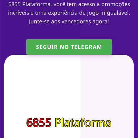
6855 Plataforma, você tem acesso a promoções
incríveis e uma experiência de jogo inigualável.
Junte-se aos vencedores agora!
SEGUIR NO TELEGRAM