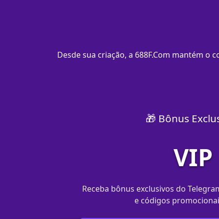
Desde sua criação, a 688F.Com mantém o co
🎁 Bônus Exclu
VIP
Receba bônus exclusivos do Telegra
e códigos promocionai