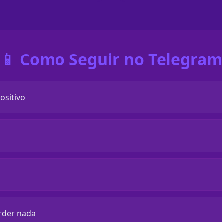
📱 Como Seguir no Telegram
ositivo
erder nada