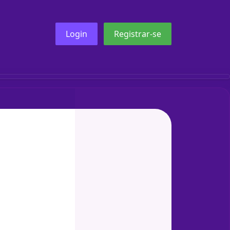
Login
Registrar-se