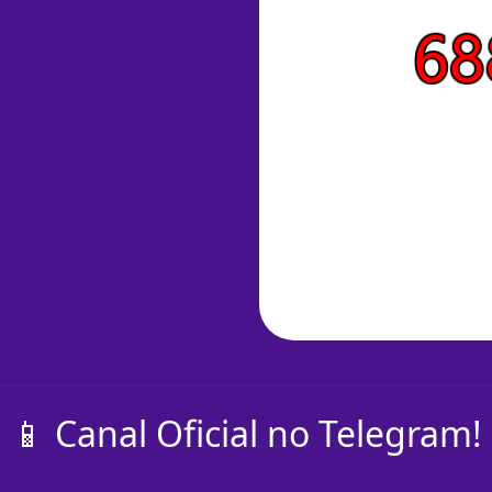
📱 Canal Oficial no Telegram!