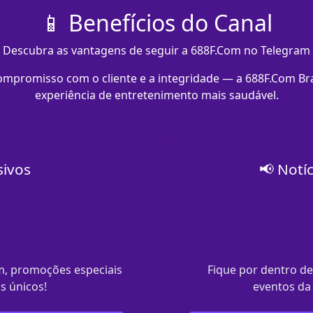
📱 Benefícios do Canal
Descubra as vantagens de seguir a 688F.Com no Telegram
mpromisso com o cliente e a integridade — a 688F.Com Br
experiência de entretenimento mais saudável.
sivos
📢 Notí
m, promoções especiais
Fique por dentro d
s únicos!
eventos da