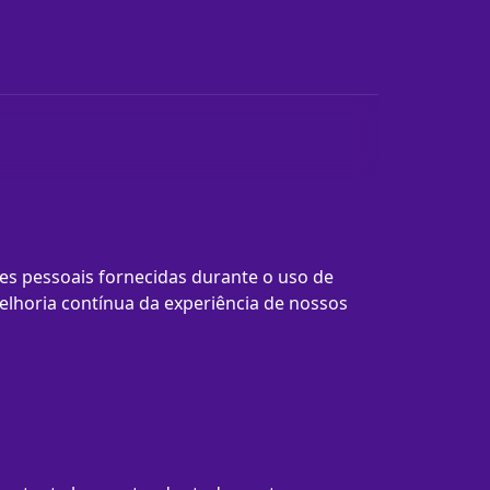
es pessoais fornecidas durante o uso de
elhoria contínua da experiência de nossos