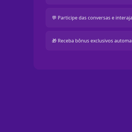
💬 Participe das conversas e interaj
🎁 Receba bônus exclusivos autom