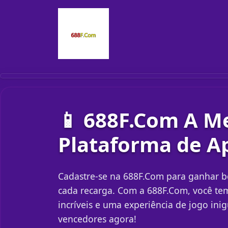
📱 688F.Com A M
Plataforma de A
Cadastre-se na 688F.Com para ganhar b
cada recarga. Com a 688F.Com, você te
incríveis e uma experiência de jogo inig
vencedores agora!