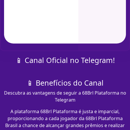
📱 Canal Oficial no Telegram!
📱 Benefícios do Canal
Descubra as vantagens de seguir a 68Brl Plataforma no
Telegram
A plataforma 68Brl Plataforma é justa e imparcial,
proporcionando a cada jogador da 68Brl Plataforma
Brasil a chance de alcançar grandes prêmios e realizar