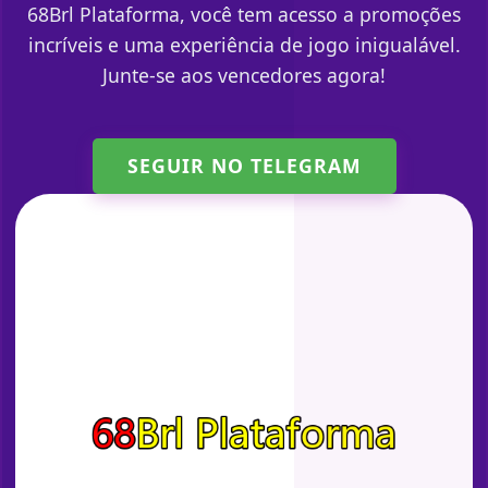
68Brl Plataforma, você tem acesso a promoções
incríveis e uma experiência de jogo inigualável.
Junte-se aos vencedores agora!
SEGUIR NO TELEGRAM