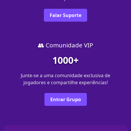
Falar Suporte
👥 Comunidade VIP
1000+
Junte-se a uma comunidade exclusiva de
jogadores e compartilhe experiências!
Entrar Grupo