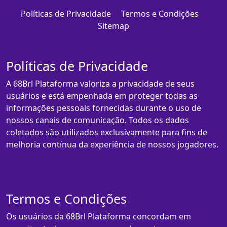
Políticas de Privacidade
Termos e Condições
Sitemap
Políticas de Privacidade
A 68Brl Plataforma valoriza a privacidade de seus
usuários e está empenhada em proteger todas as
informações pessoais fornecidas durante o uso de
nossos canais de comunicação. Todos os dados
coletados são utilizados exclusivamente para fins de
melhoria contínua da experiência de nossos jogadores.
Termos e Condições
Os usuários da 68Brl Plataforma concordam em