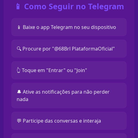
📱 Como Seguir no Telegram
📱 Baixe o app Telegram no seu dispositivo
🔍 Procure por "@68Brl PlataformaOficial"
👆 Toque em "Entrar" ou "Join"
🔔 Ative as notificações para não perder
nada
💬 Participe das conversas e interaja