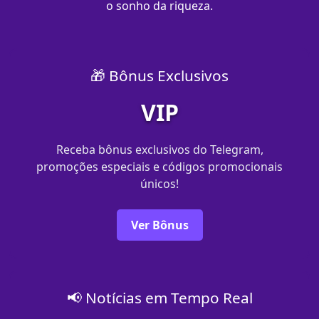
o sonho da riqueza.
🎁 Bônus Exclusivos
VIP
Receba bônus exclusivos do Telegram,
promoções especiais e códigos promocionais
únicos!
Ver Bônus
📢 Notícias em Tempo Real