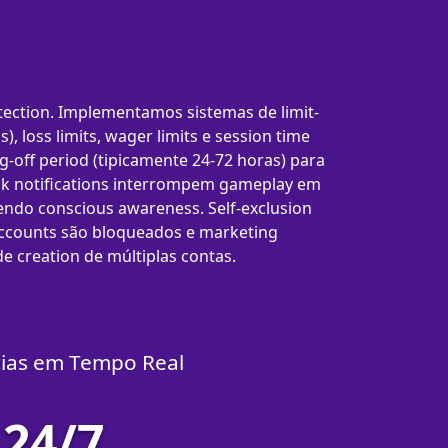
ection. Implementamos sistemas de limit-
, loss limits, wager limits e session time
g-off period (tipicamente 24-72 horas) para
ck notifications interrompem gameplay em
endo conscious awareness. Self-exclusion
accounts são bloqueados e marketing
 creation de múltiplas contas.
cias em Tempo Real
24/7