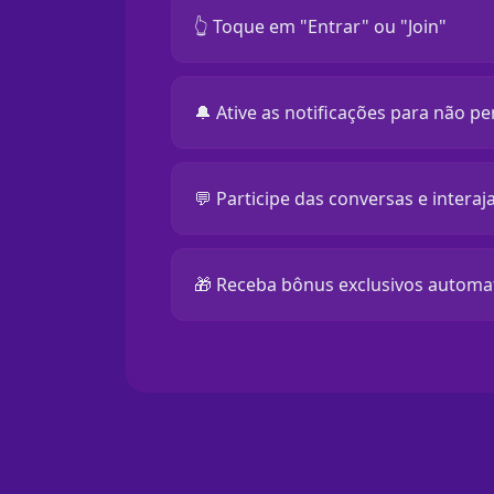
👆 Toque em "Entrar" ou "Join"
🔔 Ative as notificações para não p
💬 Participe das conversas e interaj
🎁 Receba bônus exclusivos autom