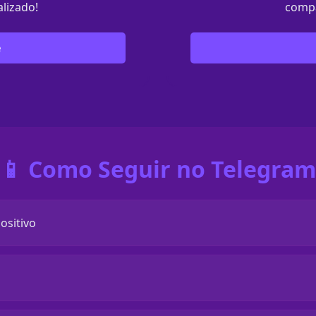
lizado!
compa
e
📱 Como Seguir no Telegram
ositivo