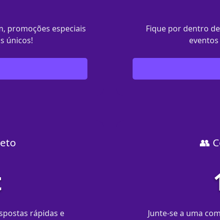
m, promoções especiais
Fique por dentro d
s únicos!
eventos
reto
👥 
t
espostas rápidas e
Junte-se a uma com