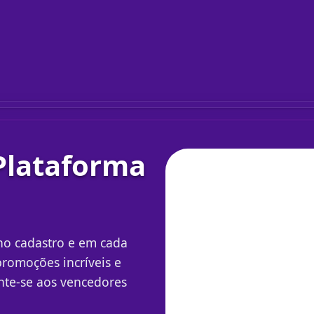
Plataforma
no cadastro e em cada
promoções incríveis e
unte-se aos vencedores