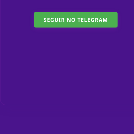
SEGUIR NO TELEGRAM