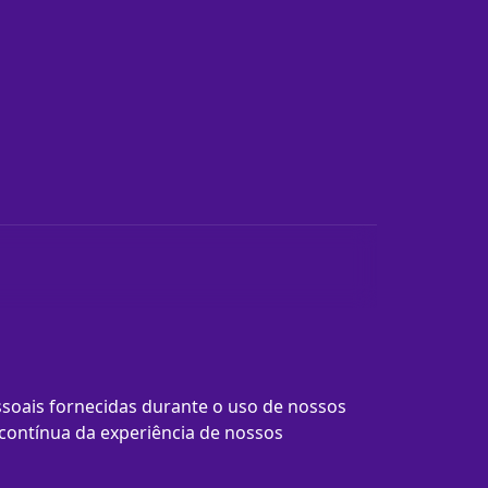
ssoais fornecidas durante o uso de nossos
 contínua da experiência de nossos