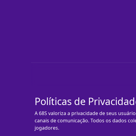
Políticas de Privacida
A 68S valoriza a privacidade de seus usuár
canais de comunicação. Todos os dados cole
jogadores.