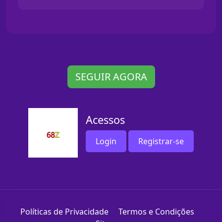
SEGUIR AGORA
Acessos
Login
Registrar-se
Políticas de Privacidade
Termos e Condições