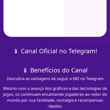
📱 Canal Oficial no Telegram!
📱 Benefícios do Canal
Descubra as vantagens de seguir a 68Z no Telegram
Mesmo com o avanço dos gráficos e das tecnologias de
jogos, os continuam encantando jogadores ao redor do
mundo por sua facilidade, nostalgia e recompensas
rápidas.