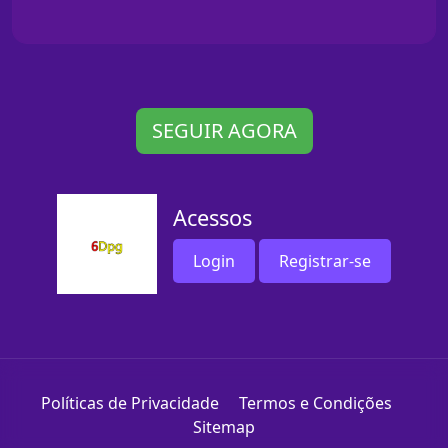
SEGUIR AGORA
Acessos
Login
Registrar-se
Políticas de Privacidade
Termos e Condições
Sitemap