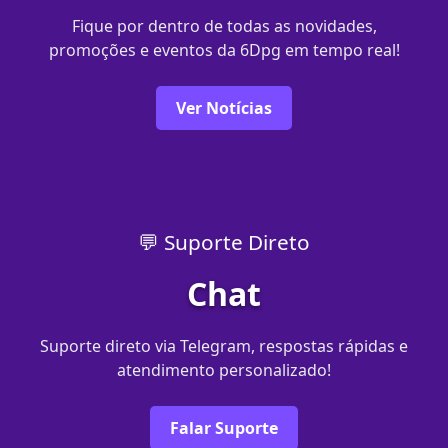
Fique por dentro de todas as novidades,
promoções e eventos da 6Dpg em tempo real!
Ver Notícias
💬 Suporte Direto
Chat
Suporte direto via Telegram, respostas rápidas e
atendimento personalizado!
Falar Suporte