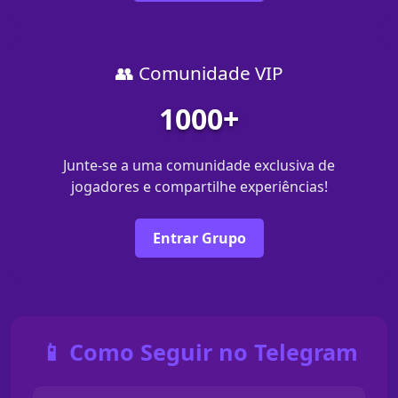
👥 Comunidade VIP
1000+
Junte-se a uma comunidade exclusiva de
jogadores e compartilhe experiências!
Entrar Grupo
📱 Como Seguir no Telegram