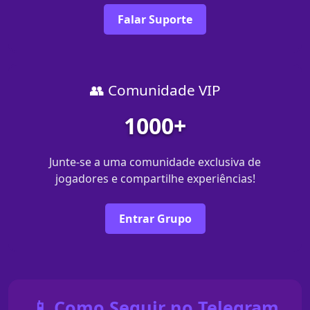
Falar Suporte
👥 Comunidade VIP
1000+
Junte-se a uma comunidade exclusiva de
jogadores e compartilhe experiências!
Entrar Grupo
📱 Como Seguir no Telegram