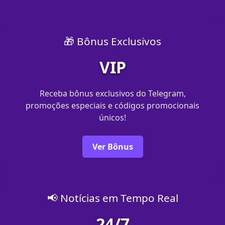
🎁 Bônus Exclusivos
VIP
Receba bônus exclusivos do Telegram,
promoções especiais e códigos promocionais
únicos!
Ver Bônus
📢 Notícias em Tempo Real
24/7