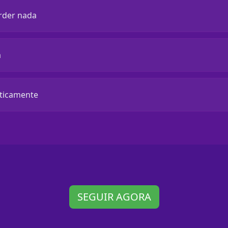
erder nada
a
aticamente
SEGUIR AGORA