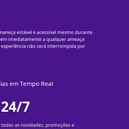
maneça estável e acessível mesmo durante
ondem imediatamente a qualquer ameaça
 experiência não será interrompida por
cias em Tempo Real
24/7
e todas as novidades, promoções e