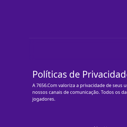
Políticas de Privacida
A 7656.Com valoriza a privacidade de seus 
nossos canais de comunicação. Todos os dad
jogadores.