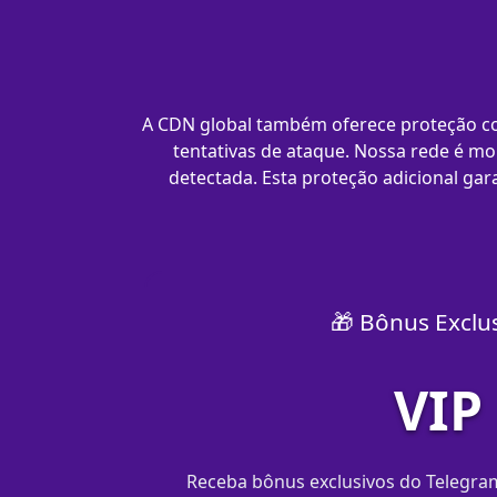
A CDN global também oferece proteção co
tentativas de ataque. Nossa rede é m
detectada. Esta proteção adicional ga
🎁 Bônus Exclu
VIP
Receba bônus exclusivos do Telegra