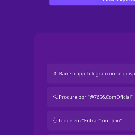
📱 Baixe o app Telegram no seu disp
🔍 Procure por "@7656.ComOficial"
👆 Toque em "Entrar" ou "Join"