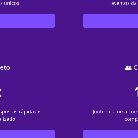
s únicos!
eventos da
reto
👥 
t
espostas rápidas e
Junte-se a uma com
lizado!
compa
e