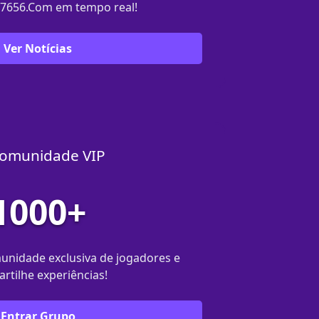
 7656.Com em tempo real!
Ver Notícias
Comunidade VIP
1000+
unidade exclusiva de jogadores e
rtilhe experiências!
Entrar Grupo