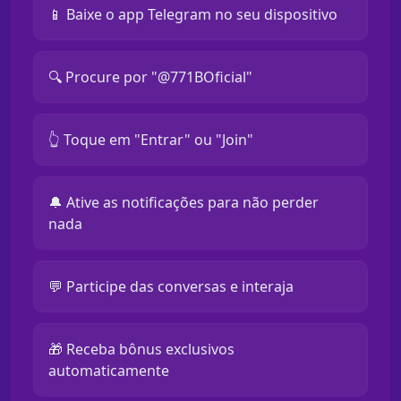
📱 Baixe o app Telegram no seu dispositivo
🔍 Procure por "@771BOficial"
👆 Toque em "Entrar" ou "Join"
🔔 Ative as notificações para não perder
nada
💬 Participe das conversas e interaja
🎁 Receba bônus exclusivos
automaticamente