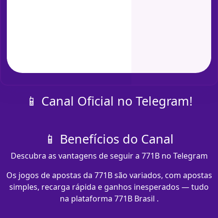
📱 Canal Oficial no Telegram!
📱 Benefícios do Canal
Descubra as vantagens de seguir a 771B no Telegram
Os jogos de apostas da 771B são variados, com apostas
simples, recarga rápida e ganhos inesperados — tudo
na plataforma 771B Brasil .