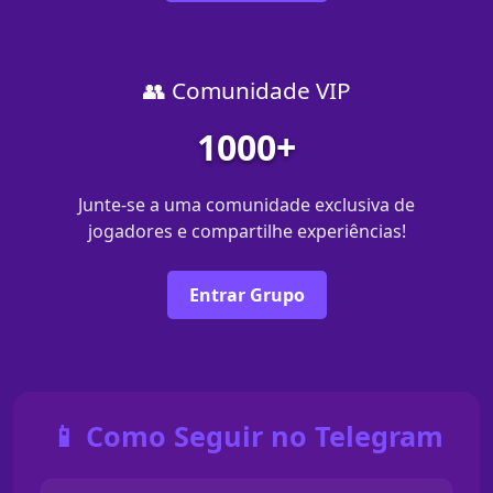
👥 Comunidade VIP
1000+
Junte-se a uma comunidade exclusiva de
jogadores e compartilhe experiências!
Entrar Grupo
📱 Como Seguir no Telegram