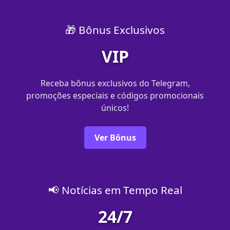
🎁 Bônus Exclusivos
VIP
Receba bônus exclusivos do Telegram,
promoções especiais e códigos promocionais
únicos!
Ver Bônus
📢 Notícias em Tempo Real
24/7