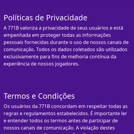
Políticas de Privacidade
A 771B valoriza a privacidade de seus usuários e está
empenhada em proteger todas as informações
pessoais fornecidas durante o uso de nossos canais de
comunicação. Todos os dados coletados são utilizados
exclusivamente para fins de melhoria contínua da
experiência de nossos jogadores.
Termos e Condições
Os usuários da 771B concordam em respeitar todas as
regras e regulamentos estabelecidos. É importante ler
e entender todos os termos antes de participar de
nossos canais de comunicação. A violação destes