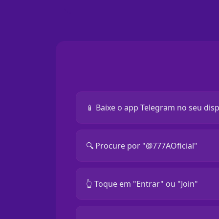
📱 Baixe o app Telegram no seu disp
🔍 Procure por "@777AOficial"
👆 Toque em "Entrar" ou "Join"