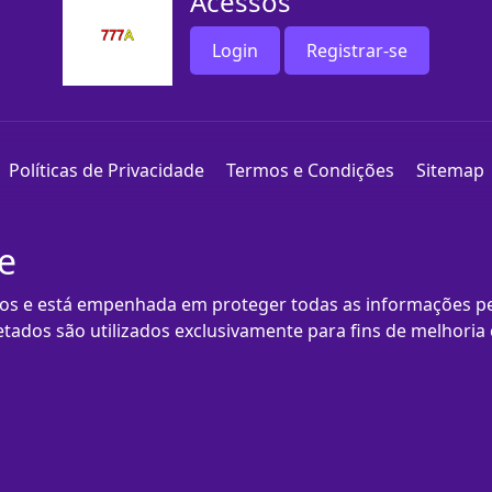
Acessos
Login
Registrar-se
Políticas de Privacidade
Termos e Condições
Sitemap
de
rios e está empenhada em proteger todas as informações p
tados são utilizados exclusivamente para fins de melhoria