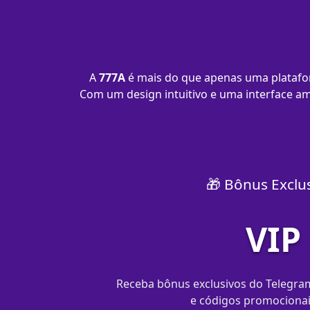
A
777A
é mais do que apenas uma platafor
Com um design intuitivo e uma interface am
🎁 Bônus Exclu
VIP
Receba bônus exclusivos do Telegra
e códigos promocionai