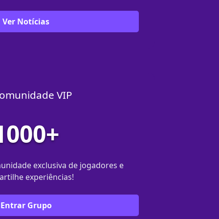
Ver Notícias
Comunidade VIP
1000+
unidade exclusiva de jogadores e
rtilhe experiências!
Entrar Grupo