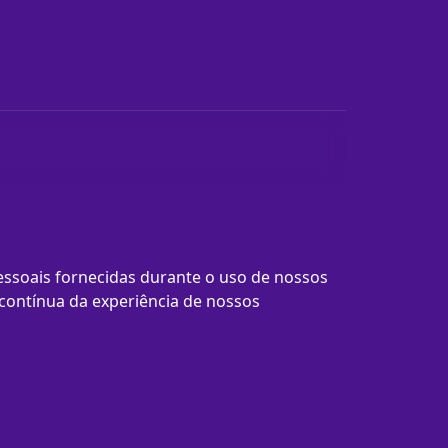
essoais fornecidas durante o uso de nossos
 contínua da experiência de nossos