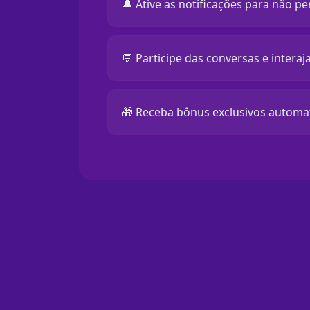
🔔 Ative as notificações para não p
💬 Participe das conversas e interaj
🎁 Receba bônus exclusivos autom