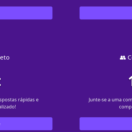
reto
👥 
t
espostas rápidas e
Junte-se a uma com
lizado!
compa
e