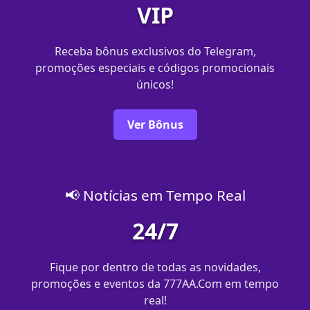
VIP
Receba bônus exclusivos do Telegram,
promoções especiais e códigos promocionais
únicos!
Ver Bônus
📢 Notícias em Tempo Real
24/7
Fique por dentro de todas as novidades,
promoções e eventos da 777AA.Com em tempo
real!