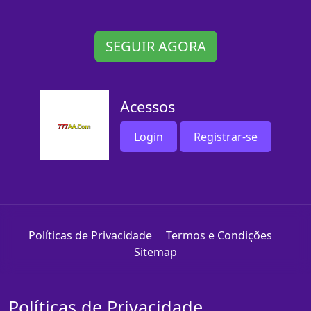
SEGUIR AGORA
Acessos
Login
Registrar-se
Políticas de Privacidade
Termos e Condições
Sitemap
Políticas de Privacidade