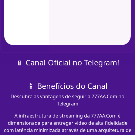
📱 Canal Oficial no Telegram!
📱 Benefícios do Canal
Descubra as vantagens de seguir a 777AA.Com no
Telegram
A infraestrutura de streaming da 777AA.Com é
dimensionada para entregar video de alta fidelidade
com latência minimizada através de uma arquitetura de