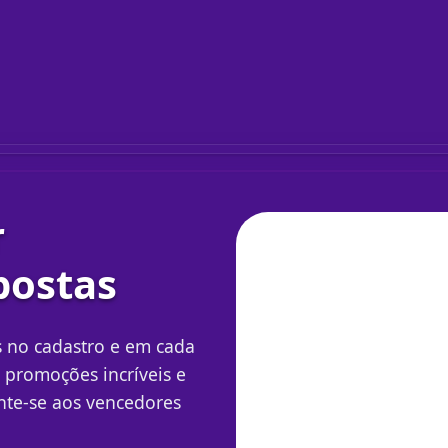
r
postas
 no cadastro e em cada
 promoções incríveis e
unte-se aos vencedores