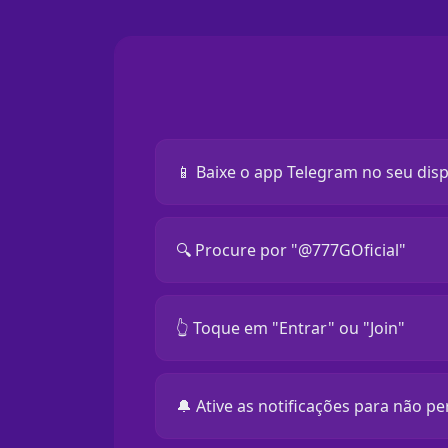
📱 Baixe o app Telegram no seu disp
🔍 Procure por "@777GOficial"
👆 Toque em "Entrar" ou "Join"
🔔 Ative as notificações para não p