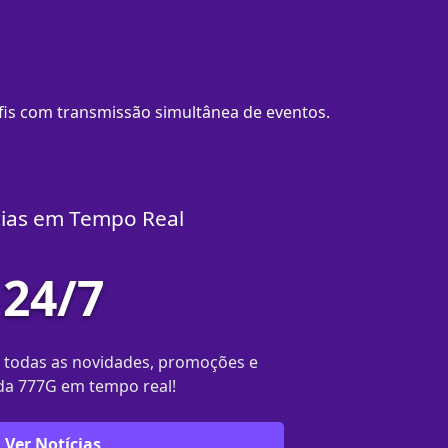
rfis com transmissão simultânea de eventos.
cias em Tempo Real
24/7
e todas as novidades, promoções e
da 777G em tempo real!
Ver Notícias