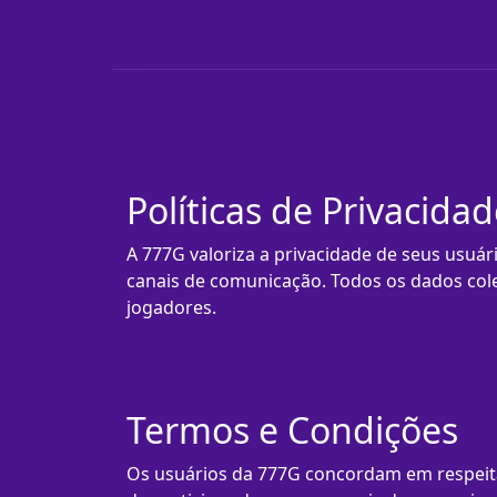
Políticas de Privacida
A 777G valoriza a privacidade de seus usuá
canais de comunicação. Todos os dados cole
jogadores.
Termos e Condições
Os usuários da 777G concordam em respeitar