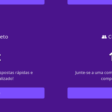
reto
👥 
t
espostas rápidas e
Junte-se a uma com
lizado!
compa
e