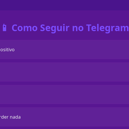
📱 Como Seguir no Telegram
ositivo
erder nada