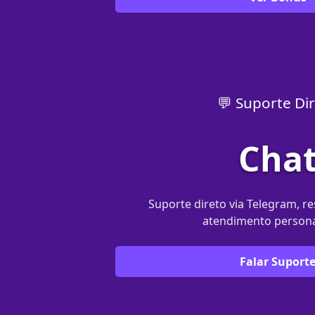
💬 Suporte Di
Cha
Suporte direto via Telegram, r
atendimento persona
Falar Suport